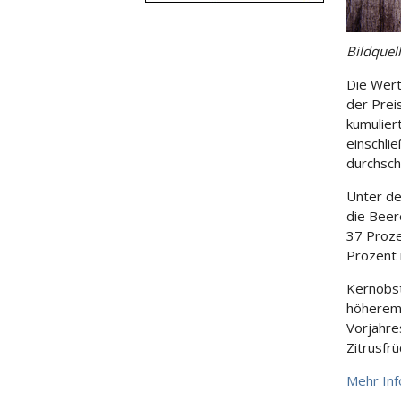
Bildquel
Die Wert
der Prei
kumuliert
einschli
durchsch
Unter d
die Beer
37 Proze
Prozent 
Kernobst
höherem
Vorjahre
Zitrusfr
Mehr In