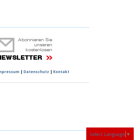
ruchtportal
mpressum
|
Datenschutz
|
Kontakt
Select Language
▼