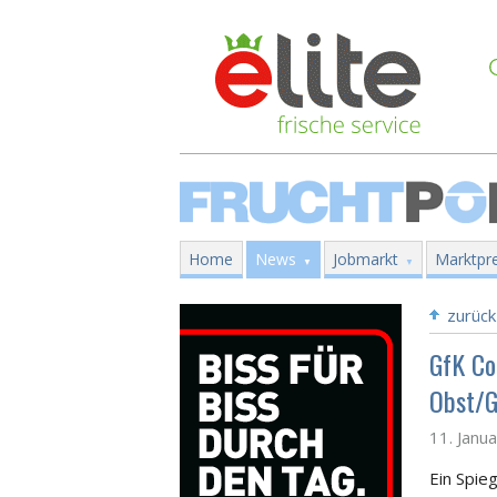
Home
News
Jobmarkt
Marktpre
zurück
GfK Co
Obst/G
11. Janu
Ein Spie