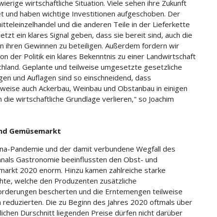
ierige wirtschaftliche Situation. Viele sehen ihre Zukunft
t und haben wichtige Investitionen aufgeschoben. Der
tteleinzelhandel und die anderen Teile in der Lieferkette
tzt ein klares Signal geben, dass sie bereit sind, auch die
n ihren Gewinnen zu beteiligen. Außerdem fordern wir
on der Politik ein klares Bekenntnis zu einer Landwirtschaft
chland. Geplante und teilweise umgesetzte gesetzliche
en und Auflagen sind so einschneidend, dass
sweise auch Ackerbau, Weinbau und Obstanbau in einigen
 die wirtschaftliche Grundlage verlieren," so Joachim
und Gemüsemarkt
na-Pandemie und der damit verbundene Wegfall des
nals Gastronomie beeinflussten den Obst- und
rkt 2020 enorm. Hinzu kamen zahlreiche starke
hte, welche den Produzenten zusätzliche
rderungen bescherten und die Erntemengen teilweise
h reduzierten. Die zu Beginn des Jahres 2020 oftmals über
lichen Durschnitt liegenden Preise dürfen nicht darüber