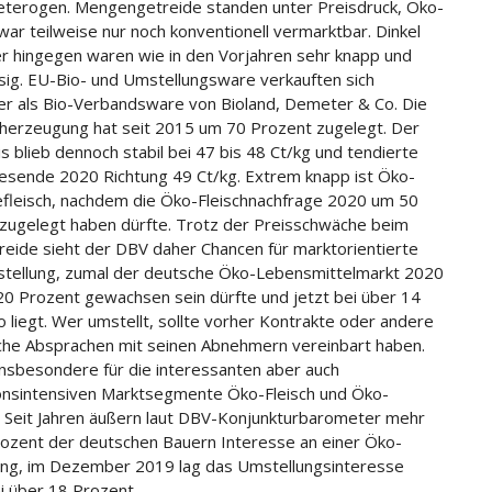
eterogen. Mengengetreide standen unter Preisdruck, Öko-
ar teilweise nur noch konventionell vermarktbar. Dinkel
r hingegen waren wie in den Vorjahren sehr knapp und
sig. EU-Bio- und Umstellungsware verkauften sich
r als Bio-Verbandsware von Bioland, Demeter & Co. Die
herzeugung hat seit 2015 um 70 Prozent zugelegt. Der
s blieb dennoch stabil bei 47 bis 48 Ct/kg und tendierte
esende 2020 Richtung 49 Ct/kg. Extrem knapp ist Öko-
fleisch, nachdem die Öko-Fleischnachfrage 2020 um 50
zugelegt haben dürfte. Trotz der Preisschwäche beim
eide sieht der DBV daher Chancen für marktorientierte
ellung, zumal der deutsche Öko-Lebensmittelmarkt 2020
20 Prozent gewachsen sein dürfte und jetzt bei über 14
o liegt. Wer umstellt, sollte vorher Kontrakte oder andere
iche Absprachen mit seinen Abnehmern vereinbart haben.
 insbesondere für die interessanten aber auch
ionsintensiven Marktsegmente Öko-Fleisch und Öko-
Seit Jahren äußern laut DBV-Konjunkturbarometer mehr
rozent der deutschen Bauern Interesse an einer Öko-
ng, im Dezember 2019 lag das Umstellungsinteresse
i über 18 Prozent.