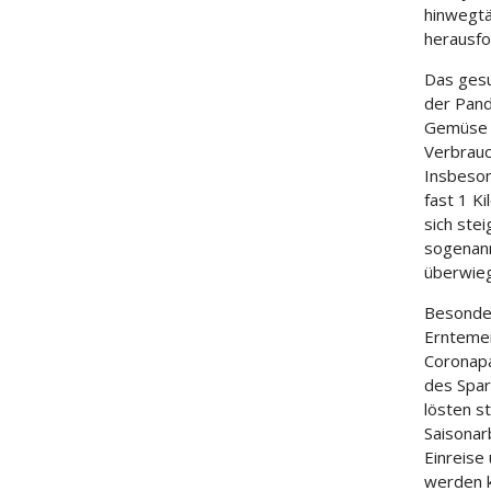
hinwegtä
herausf
Das gesu
der Pand
Gemüse s
Verbrauc
Insbeson
fast 1 K
sich ste
sogenann
überwieg
Besonder
Erntemen
Coronapa
des Spar
lösten s
Saisonar
Einreise
werden k