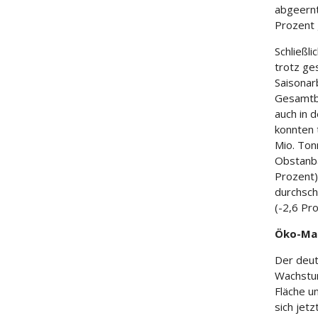
abgeernt
Prozent 
Schließl
trotz ge
Saisonar
Gesamtbe
auch in 
konnten 
Mio. Ton
Obstanba
Prozent)
durchsch
(-2,6 Pr
Öko-Ma
Der deut
Wachstum
Fläche u
sich jetz