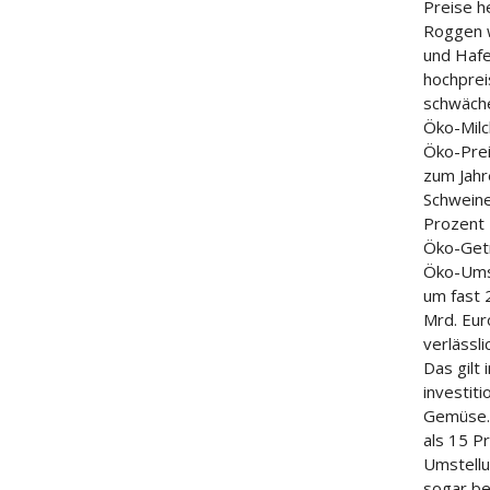
Preise h
Roggen w
und Hafe
hochprei
schwäche
Öko-Milc
Öko-Prei
zum Jahr
Schweine
Prozent 
Öko-Getr
Öko-Umst
um fast 
Mrd. Eur
verlässl
Das gilt
investit
Gemüse. 
als 15 P
Umstellu
sogar be