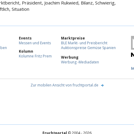
ktbericht, Präsident, Joachim Rukwied, Bilanz, Schwierig,
tlich, Situation
Events
Marktpreise
Messen und Events
BLE Markt- und Preisbericht
eben
Auktionspreise Gemüse Spanien
Kolumn
Kolumne Fritz Prem
Werbung
Werbung -Mediadaten
F
I
Zur mobilen Ansicht von fruchtportal.de
Fruchtportal
© 2004 - 2026