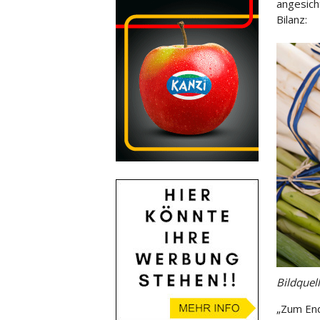
angesich
Bilanz:
Bildquel
„Zum End