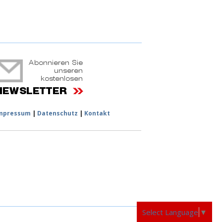
ruchtportal
mpressum
|
Datenschutz
|
Kontakt
Select Language
▼