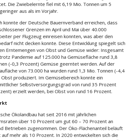
et. Die Zwiebelernte fiel mit 6,19 Mio. Tonnen um 5
geringer aus als im Vorjahr.
ich konnte der Deutsche Bauernverband erreichen, dass
schlossener Grenzen im April und Mai über 40.000
beiter per Flugzeug einreisen konnten, was aber den
darf nicht decken konnte. Diese Entwicklung spiegelt sich
den Erntemengen von Obst und Gemüse wider: Insgesamt
trotz Pandemie auf 125.000 ha Gemüsefläche rund 3,8
nen (-0,3 Prozent) Gemüse geerntet werden. Auf der
ufläche von 73.000 ha wurden rund 1,3 Mio. Tonnen (-4,4
 Obst produziert. Im Gemüsebereich konnte ein
nittlicher Selbstversorgungsgrad von rund 35 Prozent
ozent) erzielt werden, bei Obst von rund 16 Prozent.
rkt
sche Ökolandbau hat seit 2016 mit jährlichen
sraten über 10 Prozent um gut 60 – 70 Prozent an
nd Betrieben zugenommen. Der Öko-Flächenanteil beläuft
t auf mehr als 10 Prozent. In 2020 entwickelten sich die