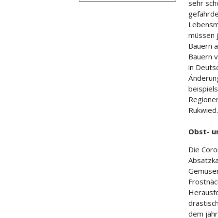
sehr schw
gefährde
Lebensmi
müssen je
Bauern a
Bauern v
in Deuts
Änderung
beispiel
Regionen
Rukwied.
Obst- 
Die Coro
Absatzka
Gemüsema
Frostnäc
Herausfo
drastisc
dem jähr