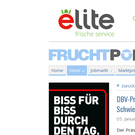
Home
News
Jobmarkt
Marktpre
zurück
DBV-Pr
Schwie
05. Janu
Der Prä