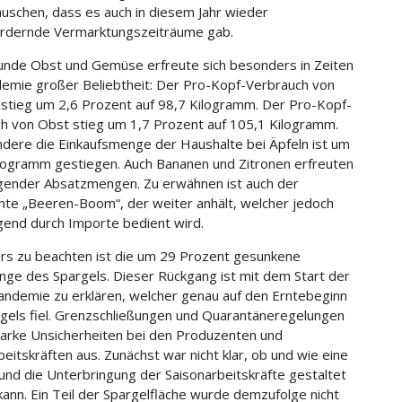
uschen, dass es auch in diesem Jahr wieder
ordernde Vermarktungszeiträume gab.
nde Obst und Gemüse erfreute sich besonders in Zeiten
emie großer Beliebtheit: Der Pro-Kopf-Verbrauch von
tieg um 2,6 Prozent auf 98,7 Kilogramm. Der Pro-Kopf-
h von Obst stieg um 1,7 Prozent auf 105,1 Kilogramm.
dere die Einkaufsmenge der Haushalte bei Äpfeln ist um
ilogramm gestiegen. Auch Bananen und Zitronen erfreuten
igender Absatzmengen. Zu erwähnen ist auch der
te „Beeren-Boom“, der weiter anhält, welcher jedoch
end durch Importe bedient wird.
s zu beachten ist die um 29 Prozent gesunkene
ge des Spargels. Dieser Rückgang ist mit dem Start der
ndemie zu erklären, welcher genau auf den Erntebeginn
gels fiel. Grenzschließungen und Quarantäneregelungen
tarke Unsicherheiten bei den Produzenten und
beitskräften aus. Zunächst war nicht klar, ob und wie eine
 und die Unterbringung der Saisonarbeitskräfte gestaltet
ann. Ein Teil der Spargelfläche wurde demzufolge nicht