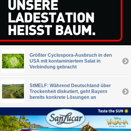
Größter Cyclospora-Ausbruch in den
USA mit kontaminiertem Salat in
Verbindung gebracht
StMELF: Während Deutschland über
Trockenheit diskutiert, geht Bayern
bereits konkrete Lösungen an