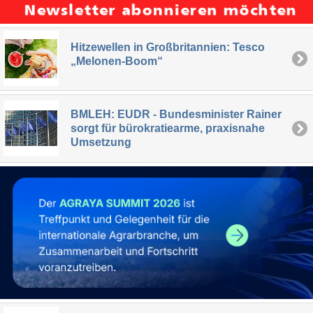
Hitzewellen in Großbritannien: Tesco
„Melonen-Boom“
BMLEH: EUDR - Bundesminister Rainer
sorgt für bürokratiearme, praxisnahe
Umsetzung