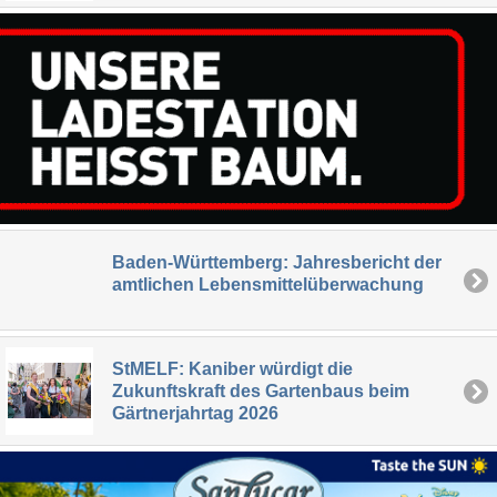
Baden-Württemberg: Jahresbericht der
amtlichen Lebensmittelüberwachung
StMELF: Kaniber würdigt die
Zukunftskraft des Gartenbaus beim
Gärtnerjahrtag 2026