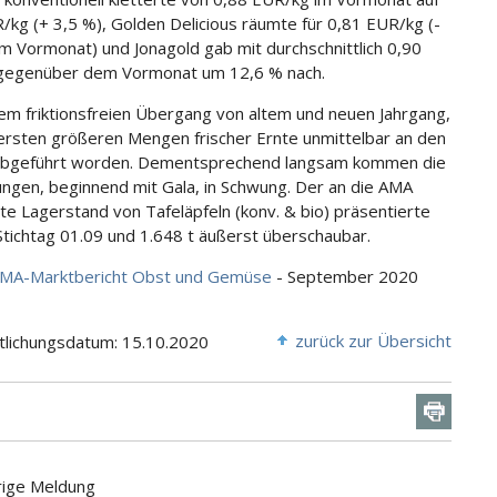
/kg (+ 3,5 %), Golden Delicious räumte für 0,81 EUR/kg (-
m Vormonat) und Jonagold gab mit durchschnittlich 0,90
gegenüber dem Vormonat um 12,6 % nach.
em friktionsfreien Übergang von altem und neuen Jahrgang,
 ersten größeren Mengen frischer Ernte unmittelbar an den
abgeführt worden. Dementsprechend langsam kommen die
ungen, beginnend mit Gala, in Schwung. Der an die AMA
e Lagerstand von Tafeläpfeln (konv. & bio) präsentierte
 Stichtag 01.09 und 1.648 t äußerst überschaubar.
MA-Marktbericht Obst und Gemüse
- September 2020
zurück zur Übersicht
tlichungsdatum: 15.10.2020
rige Meldung