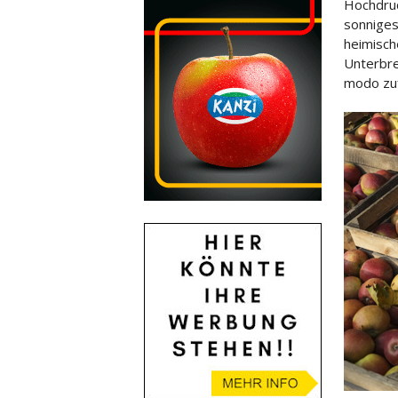
Hochdruc
sonniges
heimisch
Unterbre
modo zuf