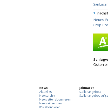
SanLucar
nächs
Neues Fu
Crop Pro
Schlagw
Österreic
News
Jobmarkt
Aktuelles
Stellenangebote
Newsarchiv
Stellenangebot aufg
Newsletter abonnieren
News einsenden
RSS abonnieren