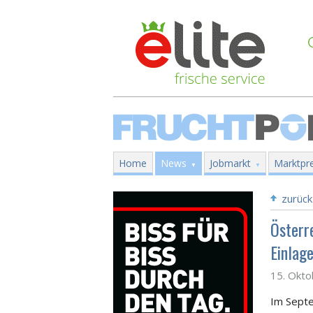
Home
News
Jobmarkt
Marktpre
zurück
Österre
Einlag
15. Okt
Im Septe