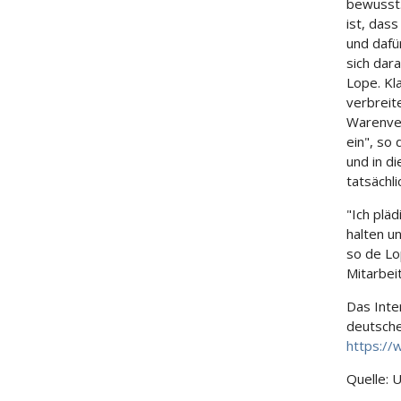
bewusst.
ist, das
und dafü
sich dar
Lope. Kl
verbreit
Warenver
ein", so
und in d
tatsächl
"Ich plä
halten u
so de Lo
Mitarbei
Das Inte
deutsche
https://
Quelle: 