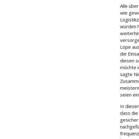
Alle übe
wie gewo
Logistik
würden h
weiterhi
versorge
Lope aus
die Einsa
diesen s
möchte i
sagte Ni
Zusammen
meistern
seien ein
In diese
dass die
gesichert
nachgefü
frequenz