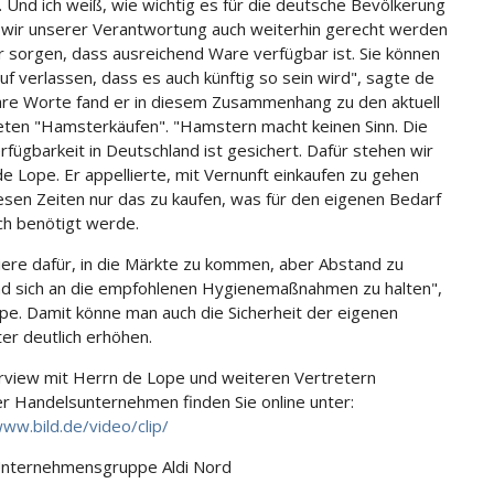
 Und ich weiß, wie wichtig es für die deutsche Bevölkerung
s wir unserer Verantwortung auch weiterhin gerecht werden
r sorgen, dass ausreichend Ware verfügbar ist. Sie können
auf verlassen, dass es auch künftig so sein wird", sagte de
are Worte fand er in diesem Zusammenhang zu den aktuell
eten "Hamsterkäufen". "Hamstern macht keinen Sinn. Die
fügbarkeit in Deutschland ist gesichert. Dafür stehen wir
 de Lope. Er appellierte, mit Vernunft einkaufen zu gehen
iesen Zeiten nur das zu kaufen, was für den eigenen Bedarf
ich benötigt werde.
diere dafür, in die Märkte zu kommen, aber Abstand zu
nd sich an die empfohlenen Hygienemaßnahmen zu halten",
pe. Damit könne man auch die Sicherheit der eigenen
ter deutlich erhöhen.
rview mit Herrn de Lope und weiteren Vertretern
r Handelsunternehmen finden Sie online unter:
www.bild.de/video/clip/
Unternehmensgruppe Aldi Nord