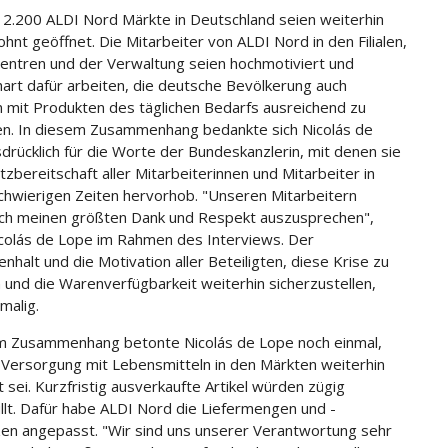
r 2.200 ALDI Nord Märkte in Deutschland seien weiterhin
hnt geöffnet. Die Mitarbeiter von ALDI Nord in den Filialen,
zentren und der Verwaltung seien hochmotiviert und
art dafür arbeiten, die deutsche Bevölkerung auch
n mit Produkten des täglichen Bedarfs ausreichend zu
n. In diesem Zusammenhang bedankte sich Nicolás de
drücklich für die Worte der Bundeskanzlerin, mit denen sie
tzbereitschaft aller Mitarbeiterinnen und Mitarbeiter in
chwierigen Zeiten hervorhob. "Unseren Mitarbeitern
ch meinen größten Dank und Respekt auszusprechen",
colás de Lope im Rahmen des Interviews. Der
halt und die Motivation aller Beteiligten, diese Krise zu
 und die Warenverfügbarkeit weiterhin sicherzustellen,
malig.
m Zusammenhang betonte Nicolás de Lope noch einmal,
 Versorgung mit Lebensmitteln in den Märkten weiterhin
 sei. Kurzfristig ausverkaufte Artikel würden zügig
llt. Dafür habe ALDI Nord die Liefermengen und -
en angepasst. "Wir sind uns unserer Verantwortung sehr