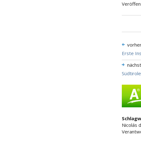
Veröffen
vorhe
Erste In
nächs
Südtirol
Schlagw
Nicolás 
Verantw