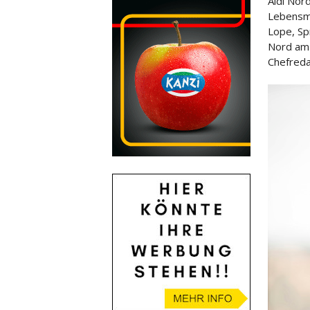
Aldi Nor
Lebensmi
Lope, Sp
Nord am 
Chefredak