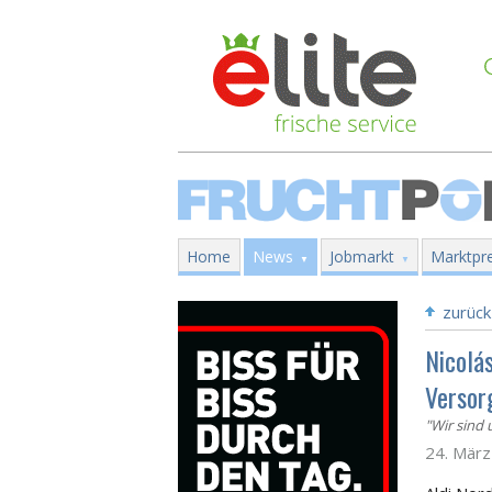
Home
News
Jobmarkt
Marktpre
zurück
Nicolás
Versor
"Wir sind
24. Mär