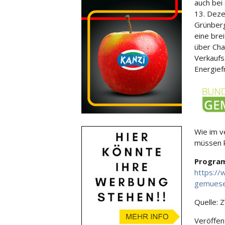
auch bei
13. Dez
Grünberg
eine bre
über Cha
Verkaufs
Energief
Wie im v
müssen 
Progra
https://
gemues
Quelle: 
Veröffen