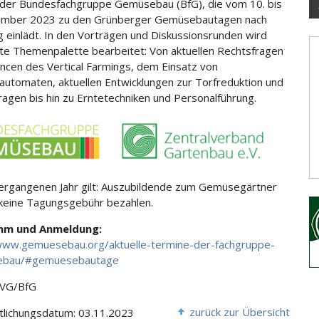
 der Bundesfachgruppe Gemüsebau (BfG), die vom 10. bis
ember 2023 zu den Grünberger Gemüsebautagen nach
 einlädt. In den Vorträgen und Diskussionsrunden wird
ite Themenpalette
bearbeitet: Von aktuellen Rechtsfragen
ncen des Vertical Farmings, dem Einsatz von
automaten, aktuellen Entwicklungen zur Torfreduktion und
ragen bis hin zu Erntetechniken und Personalführung.
ergangenen Jahr gilt: Auszubildende zum Gemüsegärtner
keine Tagungsgebühr bezahlen.
mm und Anmeldung:
www.gemuesebau.org/aktuelle-termine-der-fachgruppe-
ebau/#gemuesebautage
ZVG/BfG
zurück zur Übersicht
tlichungsdatum: 03.11.2023