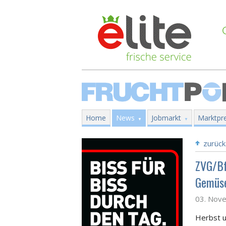
Home
News
Jobmarkt
Marktpre
zurück
ZVG/Bf
Gemüs
03. Nov
Herbst u