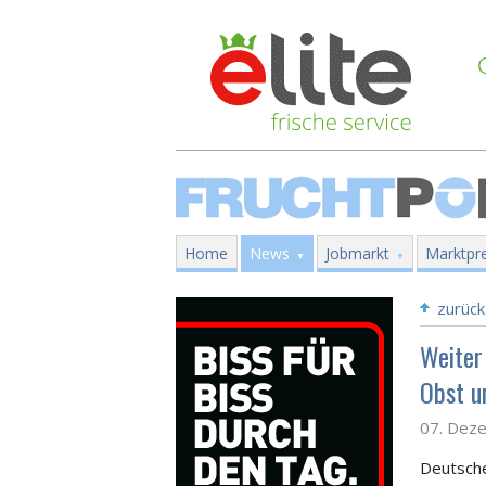
Home
News
Jobmarkt
Marktpre
zurück
Weiter
Obst u
07. Dez
Deutsche