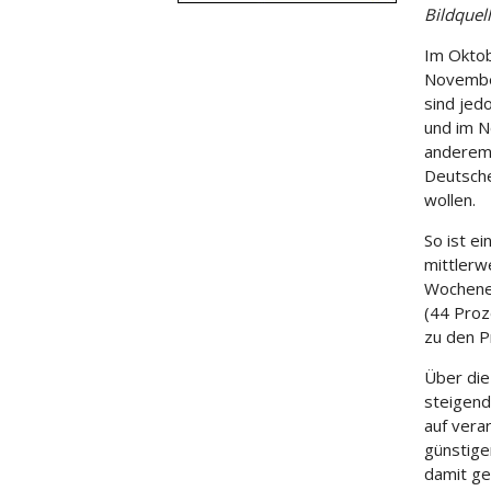
Bildquel
Im Oktob
November
sind jed
und im N
anderem 
Deutsche
wollen.
So ist e
mittlerw
Wochenei
(44 Proz
zu den P
Über die
steigend
auf vera
günstige
damit ge