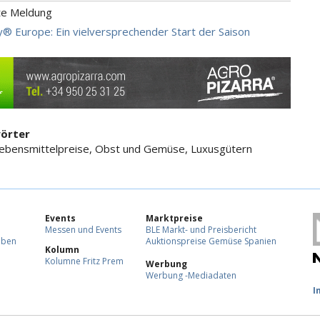
te Meldung
y® Europe: Ein vielversprechender Start der Saison
örter
Lebensmittelpreise, Obst und Gemüse, Luxusgütern
Events
Marktpreise
Messen und Events
BLE Markt- und Preisbericht
eben
Auktionspreise Gemüse Spanien
Kolumn
Kolumne Fritz Prem
Werbung
Werbung -Mediadaten
F
I