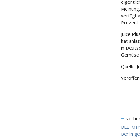
eigentli
Meinung,
verfügbar
Prozent 
Juice Pl
hat anläs
in Deuts
Gemüse u
Quelle: J
Veröffen
vorhe
BLE-Mark
Berlin g