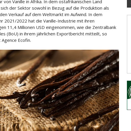
 von Vanille in Afrika. In dem ostafrikanischen Land
 sich der Sektor sowohl in Bezug auf die Produktion als
 den Verkauf auf
dem Weltmarkt im Aufwind. In dem
hr 2021/2022 hat die Vanille-Industrie mit ihren
gen 11,4 Millionen USD eingenommen, wie die Zentralbank
s (BoU) in ihrem jährlichen Exportbericht mitteilt, so
t Agence Ecofin.