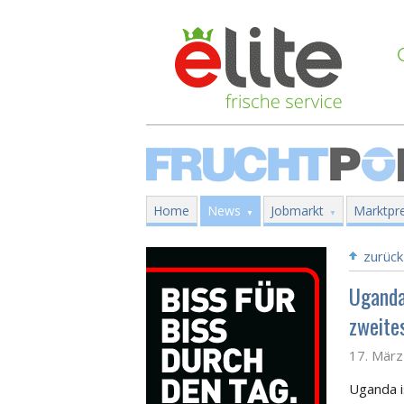
Home
News
Jobmarkt
Marktpre
zurück
Uganda
zweite
17. Mär
Uganda i