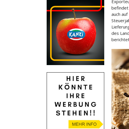
Exporteur
befindet
auch auf
Steuerja
Lieferun
des Lande
berichte