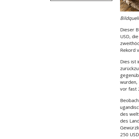
Bildquel
Dieser B
USD, die
zweithöc
Rekord v
Dies ist
zurückzu
gegenübe
wurden, 
vor fast
Beobacht
ugandisc
des welt
des Lande
Gewürzli
250 USD 