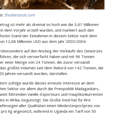
le:
Shutterstock.com
etrag ist mehr als dreimal so hoch wie die 3,61 Millionen
 in dem Vorjahr erzielt wurden, und markiert auch den
hsten Stand der Einnahmen in diesem Sektor nach dem
on 12,68 Millionen USD aus dem Jahr 2003/2004.
 insbesondere auf den Anstieg der Verkäufe des Gewürzes
führen, die sich vervierfacht haben und mit 96 Tonnen
r einer Menge von 24 Tonnen, die zuvor versandt
das größte Volumen seit dem Rekord von 142 Tonnen, die
 20 Jahren versandt wurden, darstellen.
ern zufolge wurde dieses erneute Interesse an dem
hen Sektor vor allem durch die Preispolitik Madagaskars,
weit führenden Vanille-Exporteurs und Hauptkonkurrenten
s in Afrika, begünstigt. Die Große Insel hat für ihre
eferungen aller Qualitäten einen Mindestexportpreis von
pro kg angesetzt, während in Uganda ein Tarif von 50