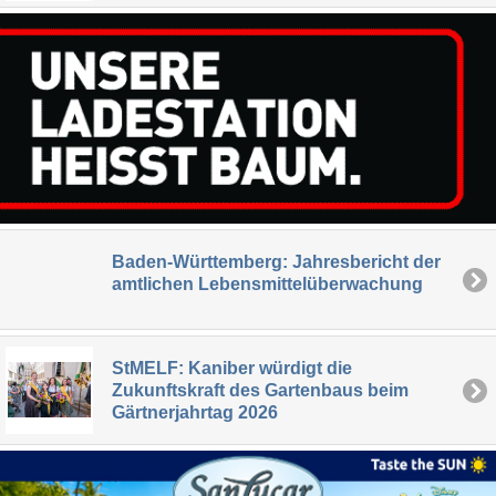
Baden-Württemberg: Jahresbericht der
amtlichen Lebensmittelüberwachung
StMELF: Kaniber würdigt die
Zukunftskraft des Gartenbaus beim
Gärtnerjahrtag 2026