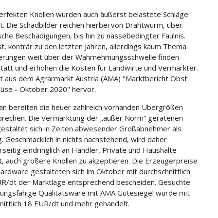
rfekten Knollen wurden auch äußerst belastete Schläge
. Die Schadbilder reichen hierbei von Drahtwurm, über
che Beschädigungen, bis hin zu nässebedingter Fäulnis.
st, konträr zu den letzten Jahren, allerdings kaum Thema.
erungen weit über der Wahrnehmungsschwelle finden
statt und erhöhen die Kosten für Landwirte und Vermarkter.
t aus dem Agrarmarkt Austria (AMA) "Marktbericht Obst
se - Oktober 2020" hervor.
ran bereiten die heuer zahlreich vorhanden Übergrößen
rechen. Die Vermarktung der „außer Norm“ geratenen
gestaltet sich in Zeiten abwesender Großabnehmer als
g. Geschmacklich in nichts nachstehend, wird daher
rseitig eindringlich an Händler, Private und Haushalte
rt, auch größere Knollen zu akzeptieren. Die Erzeugerpreise
dardware gestalteten sich im Oktober mit durchschnittlich
R/dt der Marktlage entsprechend bescheiden. Gesuchte
kungsfähige Qualitätsware mit AMA Gütesiegel wurde mit
nittlich 18 EUR/dt und mehr gehandelt.