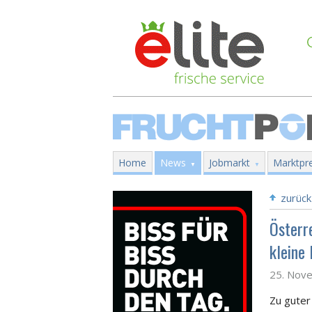
Home
News
Jobmarkt
Marktpre
zurück
Österr
kleine
25. Nov
Zu guter