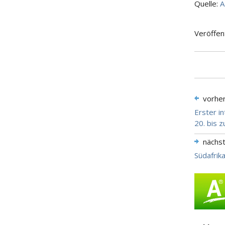
Quelle:
A
Veröffen
vorhe
Erster i
20. bis 
nächs
Südafrik