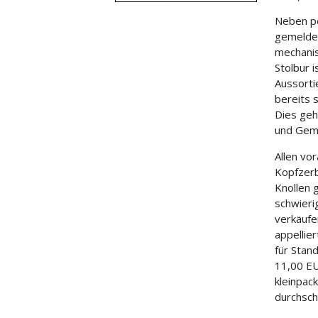
Neben pe
gemeldet
mechanis
Stolbur i
Aussorti
bereits 
Dies geh
und Gemü
Allen vo
Kopfzerb
Knollen 
schwieri
verkäufe
appellie
für Stan
11,00 EU
kleinpac
durchsch