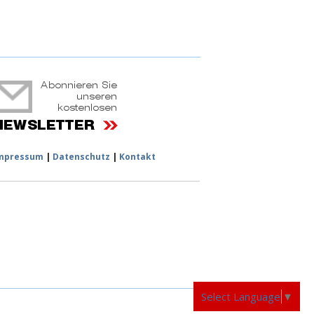
ruchtportal
mpressum
|
Datenschutz
|
Kontakt
Select Language
▼