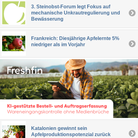
3. Steinobst-Forum legt Fokus auf
mechanische Unkrautregulierung und
Bewässerung
Frankreich: Diesjährige Apfelernte 5%
niedriger als im Vorjahr
Katalonien gewinnt sein
Apfelproduktionspotenzial zurück