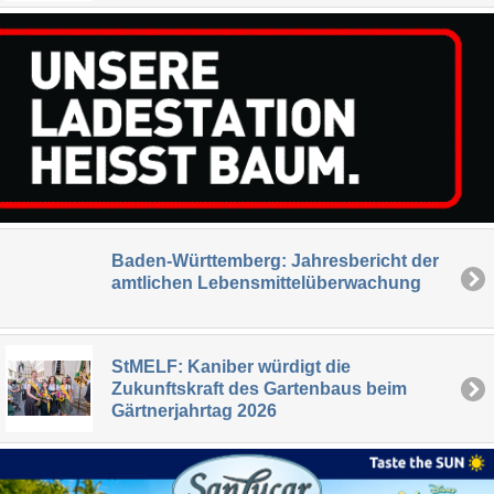
Baden-Württemberg: Jahresbericht der
amtlichen Lebensmittelüberwachung
StMELF: Kaniber würdigt die
Zukunftskraft des Gartenbaus beim
Gärtnerjahrtag 2026