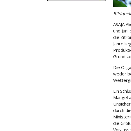
Bildquel
ASAJA Al
und Juni
die Zitr
Jahre lie
Produkti
Grundsat
Die Orga
weder be
Wettergr
Ein Schlü
Mangel a
Unsicherh
durch di
Minister
die Größ
Vorausse