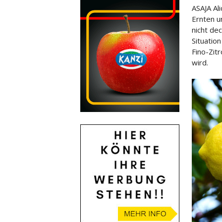
ASAJA Ali
Ernten u
nicht de
Situatio
Fino-Zit
wird.