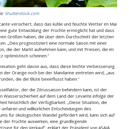
le:
Shutterstock.com
icante versichert, dass das kühle und feuchte Wetter im Mai
 eine gute Entwicklung der Früchte ermöglicht hat und dass
onen Größen haben, die über dem Durchschnitt der letzten
gen. „Dies prognostiziert eine normale Saison mit einer
on, die der Markt aufnehmen kann, und mit Preisen, die im
z optimistisch scheinen.“
nisation geht davon aus, dass diese leichte Verbesserung
i der Orange noch bei der Mandarine eintreten wird, „aus
ünden, die die Blüte beeinflusst haben.“
sselfaktor, der die Zitrussaison behindern kann, ist der
n Wassersicherheit auf dem Land der Levante infolge der
eit hinsichtlich der Verfügbarkeit. „Diese Situation, die
e unfairen und willkürlichen Entscheidungen des
iums für ökologischen Wandel gefördert wird, kann sich auf
e der Früchte auswirken, eine grundlegende
tzung für den Verkauf“, erklärt der Präsident von ASAJA