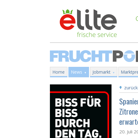
Home
News
Jobmarkt
Marktpre
zurück
Spanie
Zitron
erwart
20. Juli 