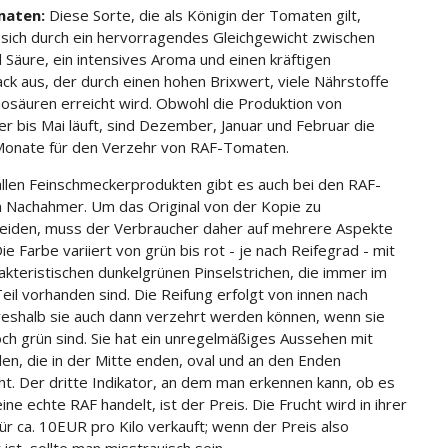
maten:
Diese Sorte, die als Königin der Tomaten gilt,
 sich durch ein hervorragendes Gleichgewicht zwischen
 Säure, ein intensives Aroma und einen kräftigen
k aus, der durch einen hohen Brixwert, viele Nährstoffe
osäuren erreicht wird. Obwohl die Produktion von
 bis Mai läuft, sind Dezember, Januar und Februar die
onate für den Verzehr von RAF-Tomaten.
allen Feinschmeckerprodukten gibt es auch bei den RAF-
Nachahmer. Um das Original von der Kopie zu
eiden, muss der Verbraucher daher auf mehrere Aspekte
ie Farbe variiert von grün bis rot - je nach Reifegrad - mit
akteristischen dunkelgrünen Pinselstrichen, die immer im
eil vorhanden sind. Die Reifung erfolgt von innen nach
eshalb sie auch dann verzehrt werden können, wenn sie
ch grün sind. Sie hat ein unregelmäßiges Aussehen mit
llen, die in der Mitte enden, oval und an den Enden
ht. Der dritte Indikator, an dem man erkennen kann, ob es
ine echte RAF handelt, ist der Preis. Die Frucht wird in ihrer
ür ca. 10EUR pro Kilo verkauft; wenn der Preis also