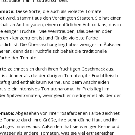
 ist, sollte man misstrauisch sein.
omate:
Diese Sorte, die auch als violette Tomate
et wird, stammt aus den Vereinigten Staaten. Sie hat einen
halt an Anthocyanen, einem natürlichen Antioxidans, das in
le einiger Früchte - wie Weintrauben, Blaubeeren oder
en - konzentriert ist und für die violette Farbe
rtlich ist. Die Überraschung liegt aber weniger im Äußeren
neren, denn das Fruchtfleisch behält die traditionelle
 Farbe der Tomate.
rte zeichnet sich durch ihren fruchtigen Geschmack aus,
 ist dünner als die der übrigen Tomaten, ihr Fruchtfleisch
 saftig und enthält kaum Kerne, und beim Anschneiden
t sie ein intensives Tomatenaroma. Ihr Preis liegt im
der Spitzentomaten, wenngleich er niedriger ist als der der
omate:
Abgesehen von ihrer rosafarbenen Farbe zeichnet
se Tomate durch ihre Größe, ihre sehr dünne Haut und ihr
ischiges Inneres aus. Außerdem hat sie weniger Kerne und
Wasser als andere Tomaten, was sie viel ertragreicher