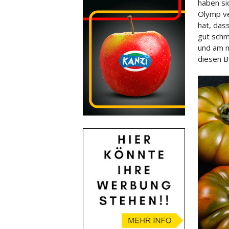
haben si
Olymp ve
hat, das
gut schm
und am 
diesen 