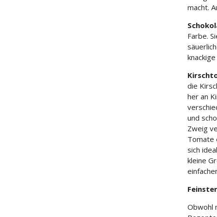
macht. A
Schoko
Farbe. S
säuerlic
knackige
Kirscht
die Kirs
her an K
verschie
und scho
Zweig ve
Tomate e
sich idea
kleine G
einfacher
Feinste
Obwohl m