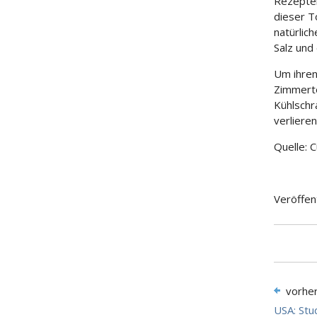
Rezepten
dieser T
natürlich
Salz und
Um ihren
Zimmert
Kühlschr
verliere
Quelle: 
Veröffen
vorhe
USA: Stu