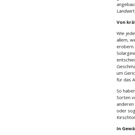
angebau
Landwirt
Von kräf
Wie jede
allem, w
erobern.
Solargew
entschie
Geschmac
um Geric
für das 
So haben
Sorten v
anderen 
oder sog
Kirschtom
In Gewä