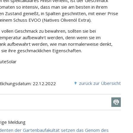
 ein spektakuläres Finish verleiht, ist der Geschmack
omaten so intensiv, dass man sie am besten in ihrem
en Zustand genießt, in Spalten geschnitten, mit einer Prise
 einem Schuss EVOO (Natives Olivenöl Extra).
 vollen Geschmack zu bewahren, sollten sie bei
emperatur aufbewahrt werden, denn wenn sie im
ank aufbewahrt werden, wie man normalerweise denkt,
n sie ihre geschmacklichen Eigenschaften.
CuteSolar
zurück zur Übersicht
tlichungsdatum: 22.12.2022
rige Meldung
denten der Gartenbaufakultät setzen das Genom des