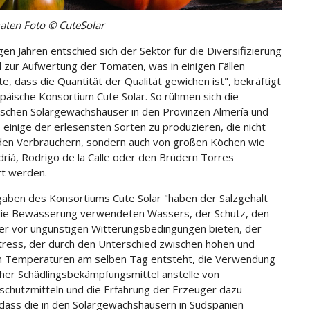
ten Foto © CuteSolar
gen Jahren entschied sich der Sektor für die Diversifizierung
el zur Aufwertung der Tomaten, was in einigen Fällen
e, dass die Quantität der Qualität gewichen ist", bekräftigt
päische Konsortium Cute Solar. So rühmen sich die
schen Solargewächshäuser in den Provinzen Almería und
 einige der erlesensten Sorten zu produzieren, die nicht
den Verbrauchern, sondern auch von großen Köchen wie
driá, Rodrigo de la Calle oder den Brüdern Torres
t werden.
aben des Konsortiums Cute Solar "haben der Salzgehalt
die Bewässerung verwendeten Wassers, der Schutz, den
er vor ungünstigen Witterungsbedingungen bieten, der
ess, der durch den Unterschied zwischen hohen und
n Temperaturen am selben Tag entsteht, die Verwendung
cher Schädlingsbekämpfungsmittel anstelle von
schutzmitteln und die Erfahrung der Erzeuger dazu
 dass die in den Solargewächshäusern in Südspanien