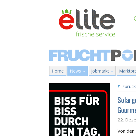
Home
News
Jobmarkt
Marktpre
zurück
Solarg
Gourm
22. Dez
Von den 