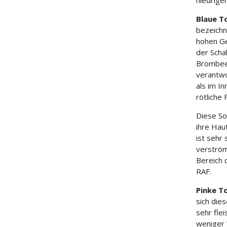
niedriger
Blaue T
bezeichn
hohen Ge
der Scha
Brombeer
verantwo
als im In
rötliche
Diese So
ihre Haut
ist sehr
verström
Bereich 
RAF.
Pinke T
sich die
sehr fle
weniger 