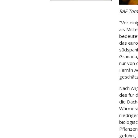
RAF Toma
"Vor eini
als Mitt
bedeutet
das euro
südspani
Granada,
nur von 
Ferrán A
geschätz
Nach Ang
des für 
die Däch
Wärmestr
niedrige
biologis
Pflanzen
geführt,