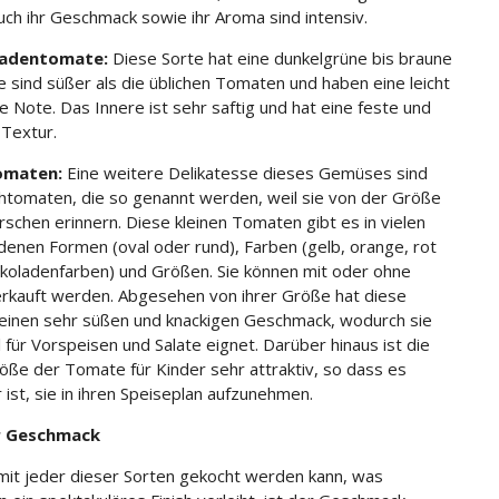
uch ihr Geschmack sowie ihr Aroma sind intensiv.
ladentomate:
Diese Sorte hat eine dunkelgrüne bis braune
ie sind süßer als die üblichen Tomaten und haben eine leicht
he Note. Das Innere ist sehr saftig und hat eine feste und
 Textur.
omaten:
Eine weitere Delikatesse dieses Gemüses sind
chtomaten, die so genannt werden, weil sie von der Größe
irschen erinnern. Diese kleinen Tomaten gibt es in vielen
denen Formen (oval oder rund), Farben (gelb, orange, rot
koladenfarben) und Größen. Sie können mit oder ohne
rkauft werden. Abgesehen von ihrer Größe hat diese
inen sehr süßen und knackigen Geschmack, wodurch sie
l für Vorspeisen und Salate eignet. Darüber hinaus ist die
röße der Tomate für Kinder sehr attraktiv, so dass es
 ist, sie in ihren Speiseplan aufzunehmen.
r Geschmack
it jeder dieser Sorten gekocht werden kann, was