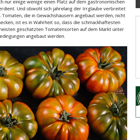
ch nur einige wenige einen Platz auf dem gastronomischen
rdient.
Und obwohl sich jahrelang der Irrglaube verbreitet
s Tomaten, die in Gewächshäusern angebaut werden, nicht
ecken, ist es in Wahrheit so, dass die schmackhaftesten
meisten geschätzten Tomatensorten auf dem Markt unter
Bedingungen angebaut werden.