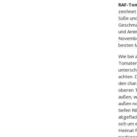
RAF-To
zeichnet
Süße und
Geschmac
und Amin
November
besten M
Wie bei 
Tomaten 
untersch
achten. D
den char
oberen T
außen, w
außen no
tiefen Ri
abgeflac
sich um e
Heimat f