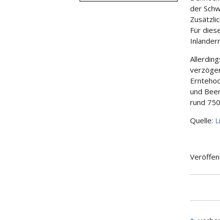
der Schw
Zusätzli
Für dies
Inlander
Allerdin
verzöger
Erntehoc
und Beer
rund 75
Quelle:
L
Veröffen