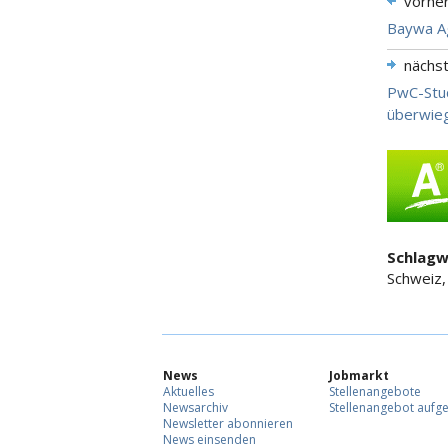
vorhe
Baywa Ag
nächs
PwC-Stud
überwieg
Schlagw
Schweiz
News
Jobmarkt
Aktuelles
Stellenangebote
Newsarchiv
Stellenangebot aufg
Newsletter abonnieren
News einsenden