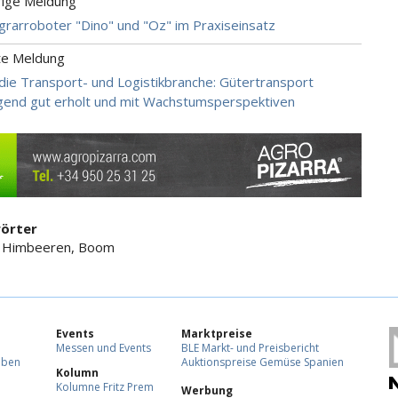
rige Meldung
rarroboter "Dino" und "Oz" im Praxiseinsatz
te Meldung
ie Transport- und Logistikbranche: Gütertransport
end gut erholt und mit Wachstumsperspektiven
örter
, Himbeeren, Boom
Events
Marktpreise
Messen und Events
BLE Markt- und Preisbericht
eben
Auktionspreise Gemüse Spanien
Kolumn
Kolumne Fritz Prem
Werbung