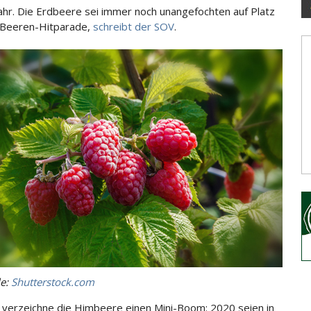
Jahr. Die Erdbeere sei immer noch unangefochten auf Platz
 Beeren-Hitparade
,
schreibt der SOV
.
le:
Shutterstock.com
verzeichne die Himbeere einen Mini-Boom: 2020 seien in