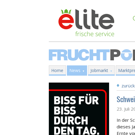
Home
News
Jobmarkt
Marktpre
zurück
Schwei
23. Juli 
In der S
dieses J
Ernte vo