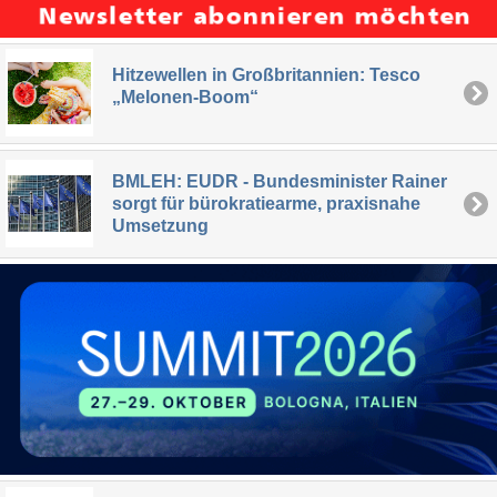
Hitzewellen in Großbritannien: Tesco
„Melonen-Boom“
BMLEH: EUDR - Bundesminister Rainer
sorgt für bürokratiearme, praxisnahe
Umsetzung