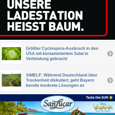
Größter Cyclospora-Ausbruch in den
USA mit kontaminiertem Salat in
Verbindung gebracht
StMELF: Während Deutschland über
Trockenheit diskutiert, geht Bayern
bereits konkrete Lösungen an