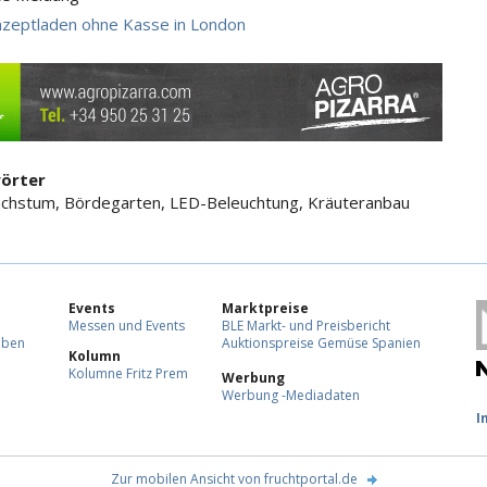
nzeptladen ohne Kasse in London
örter
achstum, Bördegarten, LED-Beleuchtung, Kräuteranbau
Events
Marktpreise
Messen und Events
BLE Markt- und Preisbericht
eben
Auktionspreise Gemüse Spanien
Kolumn
Kolumne Fritz Prem
Werbung
Werbung -Mediadaten
F
I
Zur mobilen Ansicht von fruchtportal.de