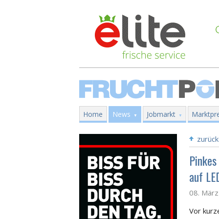
Home
News
Jobmarkt
Marktpre
zurück
Pinkes
auf LE
08. Mär
Vor kurz