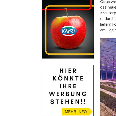
Osterwed
das neue
Kräuter
p
dadurch 
liefern 
am Tag e