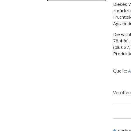
Dieses W
zurückzu
Fruchtbi
Agrarind
Die wich
78,4 %),
(plus 27
Produkti
Quelle:
A
Veröffen
vorhe