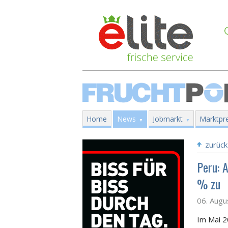
Home
News
Jobmarkt
Marktpre
zurück
Peru: 
% zu
06. Augu
Im Mai 2