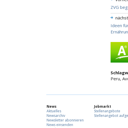
ZVG beg
nächs
Ideen fü
Ernährun
Schlagw
Peru, Av
News
Jobmarkt
Aktuelles
Stellenangebote
Newsarchiv
Stellenangebot aufg
Newsletter abonnieren
News einsenden