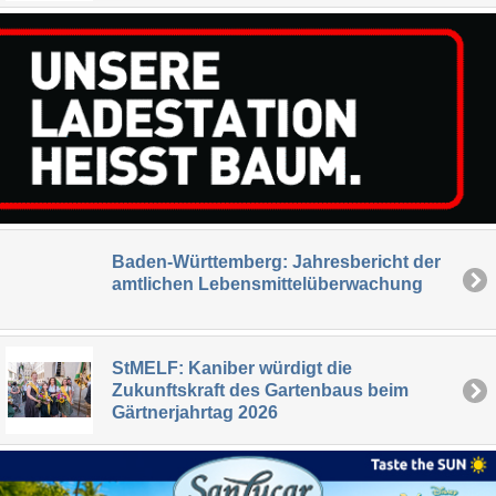
Baden-Württemberg: Jahresbericht der
amtlichen Lebensmittelüberwachung
StMELF: Kaniber würdigt die
Zukunftskraft des Gartenbaus beim
Gärtnerjahrtag 2026