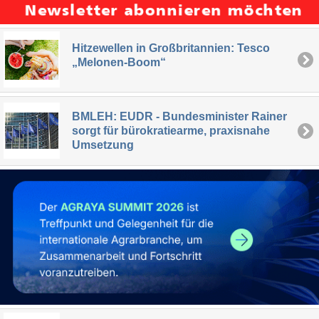
Hitzewellen in Großbritannien: Tesco
„Melonen-Boom“
BMLEH: EUDR - Bundesminister Rainer
sorgt für bürokratiearme, praxisnahe
Umsetzung