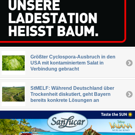
Größter Cyclospora-Ausbruch in den
USA mit kontaminiertem Salat in
Verbindung gebracht
StMELF: Während Deutschland über
Trockenheit diskutiert, geht Bayern
bereits konkrete Lösungen an