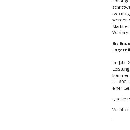
sonstige
schrittw
(wo mögl
werden 
Markt ei
Wärmerüc
Bis Ende
Lagerdä
Im Jahr 
Leistung
kommen n
ca. 600 
einer Ge
Quelle: 
Veröffen