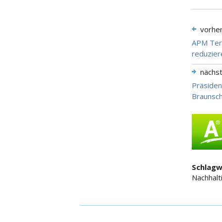
vorhe
APM Term
reduzier
nächs
Präsiden
Braunsc
Schlagw
Nachhalt