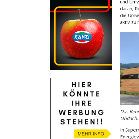
und Umwe
daran, R
die Umw
aktiv zu 
Das Rend
Obdach. 
In Super
Energiev