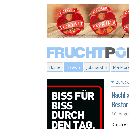
Home
News
Jobmarkt
Marktpre
zurück
Nachhal
Bestan
10. Augu
Durch ei