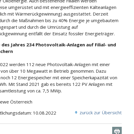
r Ökoenergie. Auch bestehende Filialen werden
eise umgerüstet und mit energieeffizienten Kälteanlagen
ich mit Wärmerückgewinnung) ausgestattet. Derzeit
durch die Maßnahmen bis zu 40% Energie je umgebautem
ngespart und durch die Umrüstung auf
kgewinnung entfällt der Einsatz fossiler Energieträger.
 des Jahres 234 Photovoltaik-Anlagen auf Filial- und
chern
2022 werden 112 neue Photovoltaik-Anlagen mit einer
 von über 10 Megawatt in Betrieb genommen. Dazu
och 12 Energiespeicher mit einer Speicherkapazität von
kWh. Mit Stand 2021 gab es bereits 122 PV Anlagen mit
samtleistung von ca. 7,5 MWp.
Rewe Österreich
zurück zur Übersicht
tlichungsdatum: 10.08.2022