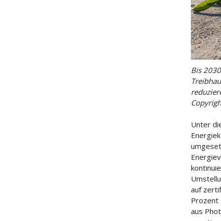
Bis 2030
Treibhau
reduzier
Copyrigh
Unter di
Energiek
umgesetz
Energiev
kontinui
Umstellu
auf zert
Prozent 
aus Phot