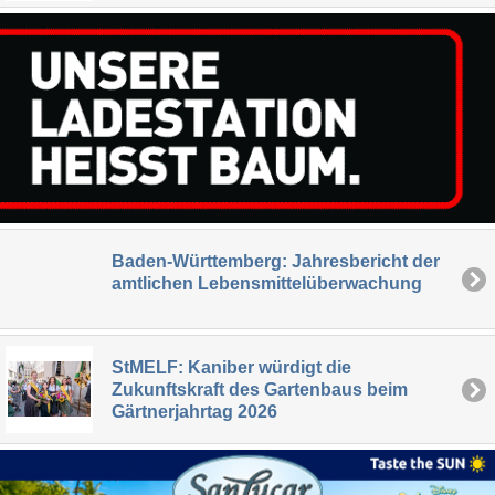
Baden-Württemberg: Jahresbericht der
amtlichen Lebensmittelüberwachung
StMELF: Kaniber würdigt die
Zukunftskraft des Gartenbaus beim
Gärtnerjahrtag 2026