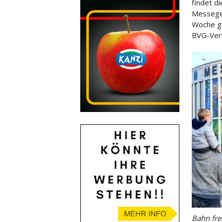
findet d
Messegel
Woche gi
BVG-Verk
Bahn fre