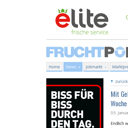
Home
News
Jobmarkt
Marktpre
zurück
Mit Ge
Woche 
05. Janu
Endlich 