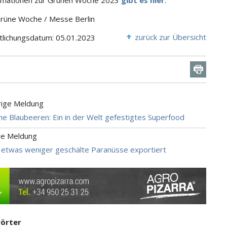
ormationen zur Grünen Woche 2023
gibt es hier
.
Grüne Woche / Messe Berlin
zurück zur Übersicht
tlichungsdatum: 05.01.2023
rige Meldung
che Blaubeeren: Ein in der Welt gefestigtes Superfood
te Meldung
 etwas weniger geschälte Paranüsse exportiert
örter