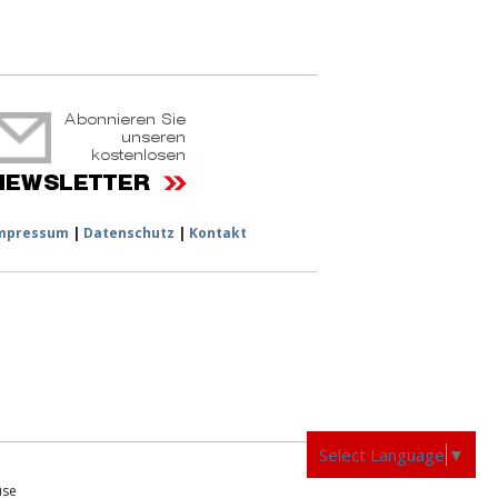
ruchtportal
mpressum
|
Datenschutz
|
Kontakt
Select Language
▼
üse