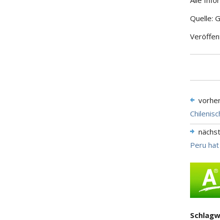
Alle Inf
Quelle: 
Veröffen
vorhe
Chilenis
nächs
Peru hat
Schlagw