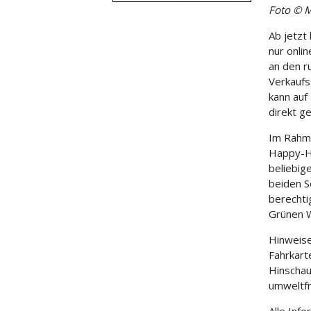
Foto © M
Ab jetzt
nur onli
an den r
Verkaufs
kann auf
direkt g
Im Rahme
Happy-Ho
beliebig
beiden S
berechti
Grünen 
Hinweise
Fahrkart
Hinschau
umweltfr