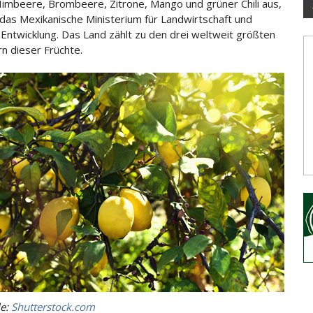
imbeere, Brombeere, Zitrone, Mango und grüner Chili aus,
das Mexikanische Ministerium für Landwirtschaft und
Entwicklung. Das Land zählt zu den drei weltweit größten
n dieser Früchte.
le:
Shutterstock.com