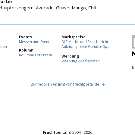
örter
Haupterzeugern, Avocado, Guave, Mango, Chili
Events
Marktpreise
Messen und Events
BLE Markt- und Preisbericht
eben
Auktionspreise Gemüse Spanien
Kolumn
Kolumne Fritz Prem
Werbung
Werbung -Mediadaten
F
I
Zur mobilen Ansicht von fruchtportal.de
Fruchtportal
© 2004 - 2026