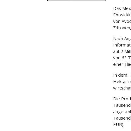
Das Mexi
Entwickl
von Avoc
Zitronen
Nach Ang
Informat
auf 2 Mi
von 63 T
einer Fl
In dem F
Hektar m
wirtscha
Die Prod
Tausend
abgeschl
Tausend 
EUR).