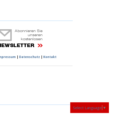
ruchtportal
mpressum
|
Datenschutz
|
Kontakt
Select Language
▼