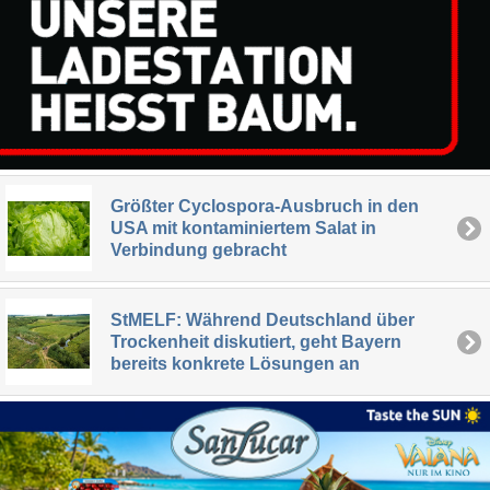
Größter Cyclospora-Ausbruch in den
USA mit kontaminiertem Salat in
Verbindung gebracht
StMELF: Während Deutschland über
Trockenheit diskutiert, geht Bayern
bereits konkrete Lösungen an