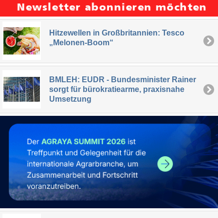
Hitzewellen in Großbritannien: Tesco
„Melonen-Boom“
BMLEH: EUDR - Bundesminister Rainer
sorgt für bürokratiearme, praxisnahe
Umsetzung