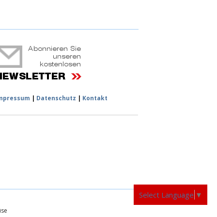
ruchtportal
mpressum
|
Datenschutz
|
Kontakt
Select Language
▼
üse