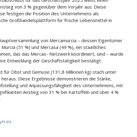
esabschluss für das Geschäftsjahr 2025 weist einen
stieg von 3 % gegenüber dem Vorjahr aus. Diese
se festigen die Position des Unternehmens als
sche Großhandelsplattform für frische Lebensmittel in
 Hauptversammlung von Mercamurcia – dessen Eigentümer
t Murcia (51 %) und Mercasa (49 %), ein staatliches
men, das das Mercas- Netzwerk koordiniert, sind – wurde
tive Entwicklung der Geschäftstätigkeit bestätigt.
t für Obst und Gemüse (131,8 Millionen kg) stach unter
heraus. Diese Ergebnisse demonstrieren die Stärke,
ufstellung und Anpassungsfähigkeit des Unternehmens, mit
gnifikanten Anstieg von 31 % bei Kartoffeln und über 4 %
.
yH.es