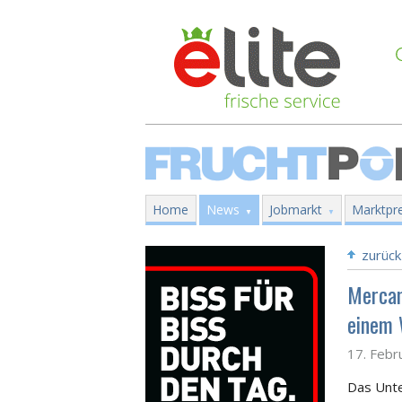
Home
News
Jobmarkt
Marktpre
zurück
Mercam
einem
17. Febr
Das Unte