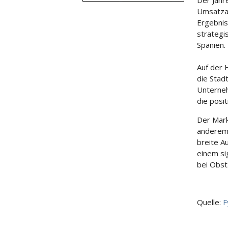
Der Jahr
Umsatzan
Ergebnis
strategi
Spanien.
Auf der
die Stad
Unterneh
die posi
Der Mark
anderem 
breite A
einem si
bei Obst
Quelle:
F