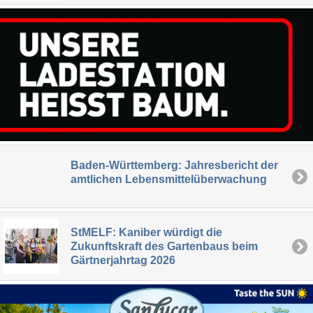
Baden-Württemberg: Jahresbericht der
amtlichen Lebensmittelüberwachung
StMELF: Kaniber würdigt die
Zukunftskraft des Gartenbaus beim
Gärtnerjahrtag 2026