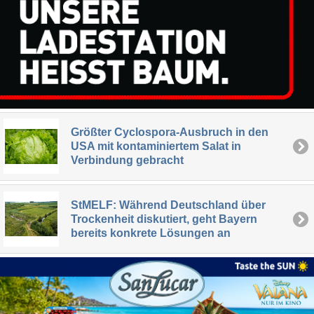
Größter Cyclospora-Ausbruch in den
USA mit kontaminiertem Salat in
Verbindung gebracht
StMELF: Während Deutschland über
Trockenheit diskutiert, geht Bayern
bereits konkrete Lösungen an