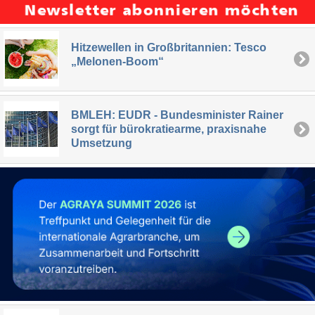
Hitzewellen in Großbritannien: Tesco
„Melonen-Boom“
BMLEH: EUDR - Bundesminister Rainer
sorgt für bürokratiearme, praxisnahe
Umsetzung