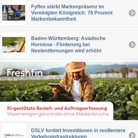
Fyffes stärkt Markenpräsenz im
Vereinigten Königreich: 79 Prozent
Markenbekanntheit
Baden-Württemberg: Asiatische
Hornisse - Förderung bei
Nestentfernungen wird erhöht
DSLV fordert Investitionen in resilientere
Verkehrsinfrastrukturen