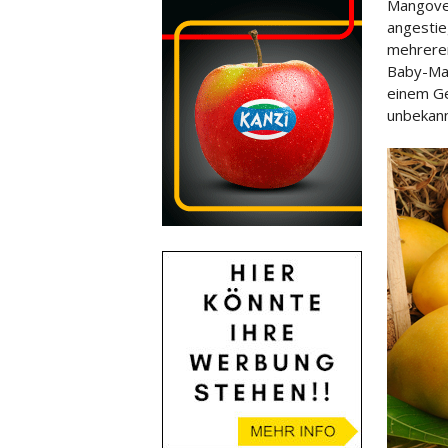
Mangover
angestie
mehrere
Baby-Man
einem Ge
unbekann