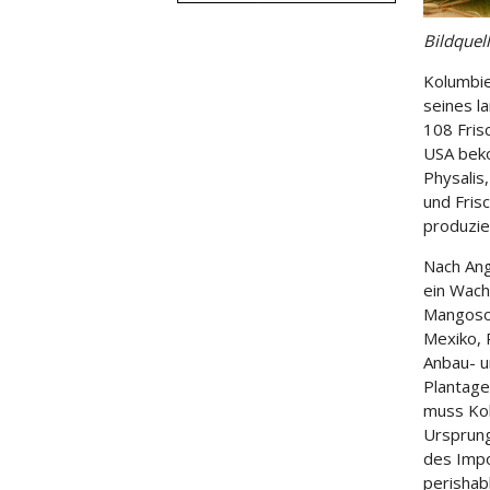
Bildquel
Kolumbie
seines l
108 Frisc
USA beko
Physalis
und Fris
produzie
Nach Ang
ein Wach
Mangoso
Mexiko, 
Anbau- u
Plantage
muss Kol
Ursprung
des Imp
perishab