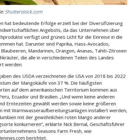
le:
Shutterstock.com
n hat bedeutende Erfolge erzielt bei der Diversifizierung
andwirtschaftlichen Angebots, da das Unternehmen über
hprodukte verfügt und grünes Licht für die Einreise in die
mmen hat. Darunter sind Paprika, Hass-Avocados,
, Blaubeeren, Mandarinen, Orangen, Ananas, Tahiti-Zitronen
chkräuter, die alle in verschiedenen Teilen des Landes
rt werden.
aben des USDA verzeichneten die USA von 2018 bis 2022
stum der Mangokäufe von 37 %. Die häufigsten
rten auf dem amerikanischen Territorium kommen aus
Peru, Ecuador und Brasilien. „Und wenn keine anderen
nd Erntezeiten gewählt werden sowie keine größeren
n mit Warmwasseraufbereitungsanlagen installiert werden,
umbien mit der gewöhnlichen roten Mango anderer
sorte konkurrieren“, erklärte Nick Bernal, Geschäftsführer
ortunternehmens Seasons Farm Fresh, wie
lenews.com berichtet.