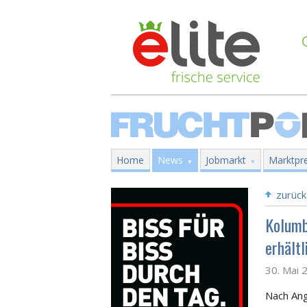
Home
News
Jobmarkt
Marktpre
zurück
Kolumb
erhältl
30. Mai 
Nach Ang