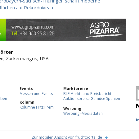
ordbayern-Sachsen-Thüringen schafft moderne
flächen auf Rekordniveau
örter
en, Zuckermangos, USA
Events
Marktpreise
Messen und Events
BLE Markt- und Preisbericht
eben
Auktionspreise Gemüse Spanien
Kolumn
Kolumne Fritz Prem
Werbung
Werbung -Mediadaten
F
I
Zur mobilen Ansicht von fruchtportal.de