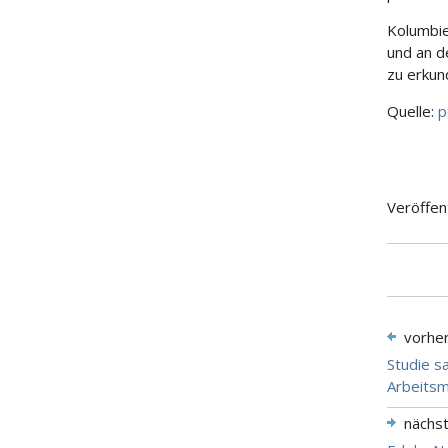
Kolumbie
und an d
zu erkun
Quelle:
p
Veröffen
vorhe
Studie s
Arbeitsm
nächs