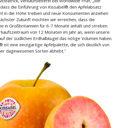
ilfatrick, Verkaufsleiterin bei Worldwide Fruit. „Wir
 dass die Einführung von Kissabel® den Apfelabsatz
t in die Höhe treiben und neue Konsumenten anziehen
 nächster Zukunft möchten wir erreichen, dass die
 in Großbritannien für 6-7 Monate anhält und streben
rkaufszeitraum von 12 Monaten im Jahr an, wenn unsere
auf der südlichen Erdhalbkugel das nötige Volumen haben.
 ist eine einzigartige Apfelpalette, die sich deutlich von
sher dagewesenen Sorten abhebt."