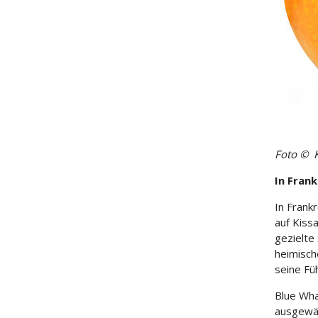
Foto © 
In Fran
In Frank
auf Kiss
gezielte
heimisch
seine Füh
Blue Wha
ausgewäh