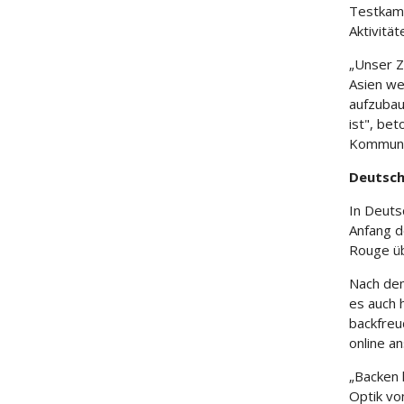
Testkamp
Aktivitä
„Unser Z
Asien we
aufzubau
ist", bet
Kommuni
Deutsch
In Deuts
Anfang d
Rouge üb
Nach dem
es auch 
backfreu
online an
„Backen 
Optik vo