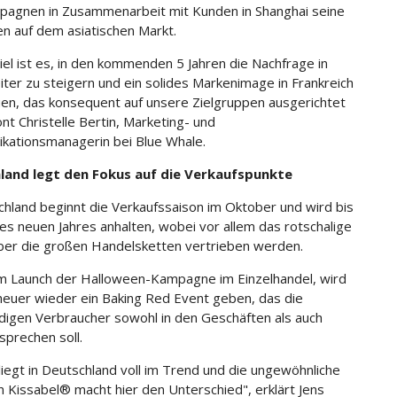
agnen in Zusammenarbeit mit Kunden in Shanghai seine
ten auf dem asiatischen Markt.
iel ist es, in den kommenden 5 Jahren die Nachfrage in
iter zu steigern und ein solides Markenimage in Frankreich
en, das konsequent auf unsere Zielgruppen ausgerichtet
ont Christelle Bertin, Marketing- und
kationsmanagerin bei Blue Whale.
land legt den Fokus auf die Verkaufspunkte
chland beginnt die Verkaufssaison im Oktober und wird bis
es neuen Jahres anhalten, wobei vor allem das rotschalige
er die großen Handelsketten vertrieben werden.
 Launch der Halloween-Kampagne im Einzelhandel, wird
heuer wieder ein Baking Red Event geben, das die
digen Verbraucher sowohl in den Geschäften als auch
sprechen soll.
liegt in Deutschland voll im Trend und die ungewöhnliche
n Kissabel® macht hier den Unterschied", erklärt Jens