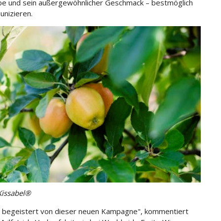
be und sein außergewöhnlicher Geschmack – bestmöglich
nizieren.
Kissabel®
d begeistert von dieser neuen Kampagne", kommentiert