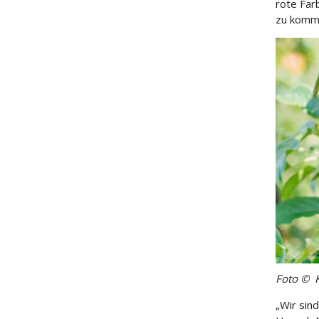
rote Far
zu kommu
Foto © 
„Wir sin