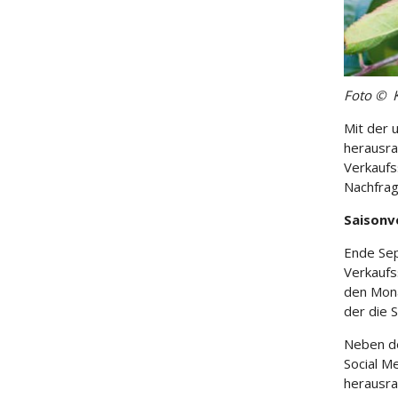
Foto © 
Mit der 
herausra
Verkaufs
Nachfra
Saisonv
Ende Sep
Verkaufs
den Mona
der die 
Neben de
Social M
herausr