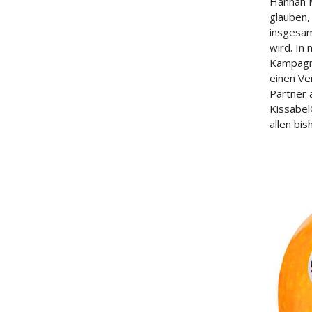
Hannah Mc
glauben,
insgesam
wird. In
Kampagne
einen Ve
Partner 
Kissabel®
allen bi