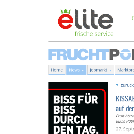
Home
News
Jobmarkt
Marktpre
zurück
KISSAB
auf de
Fruit Attr
8E09, P08)
27. Sep