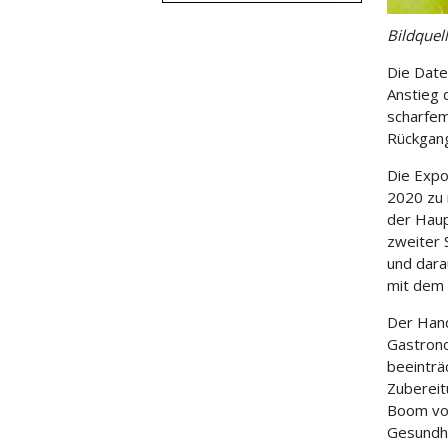
Bildquel
Die Date
Anstieg 
scharfem
Rückgan
Die Expo
2020 zu 
der Haup
zweiter S
und dara
mit dem 
Der Hand
Gastrono
beeinträ
Zubereit
Boom von
Gesundhe