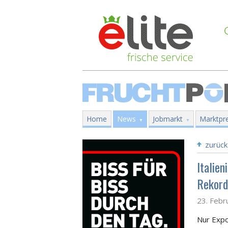
Home
News
Jobmarkt
Marktpre
zurück
Italie
Rekord
23. Febr
Nur Expo