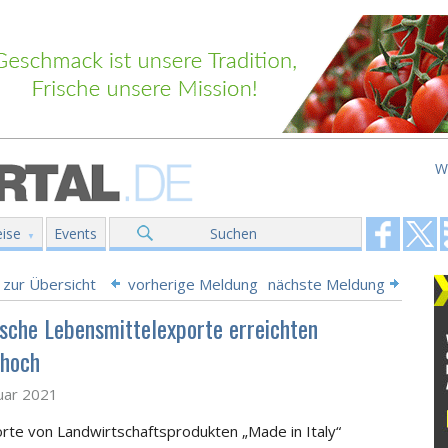
W
ise
Events
Suchen
 zur Übersicht
vorherige Meldung
nächste Meldung
nische Lebensmittelexporte erreichten
hoch
uar 2021
rte von Landwirtschaftsprodukten „Made in Italy“