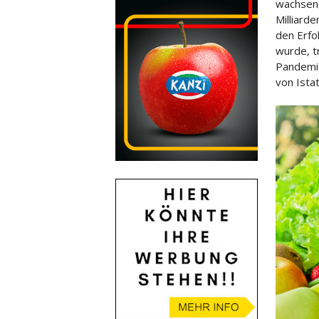
wachsen,
Milliard
den Erfo
wurde, t
Pandemie
von Ista