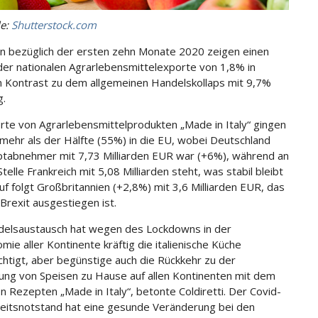
le:
Shutterstock.com
n bezüglich der ersten zehn Monate 2020 zeigen einen
der nationalen Agrarlebensmittelexporte von 1,8% in
 Kontrast zu dem allgemeinen Handelskollaps mit 9,7%
g.
rte von Agrarlebensmittelprodukten „Made in Italy“ gingen
mehr als der Hälfte (55%) in die EU, wobei Deutschland
tabnehmer mit 7,73 Milliarden EUR war (+6%), während an
telle Frankreich mit 5,08 Milliarden steht, was stabil bleibt
uf folgt Großbritannien (+2,8%) mit 3,6 Milliarden EUR, das
Brexit ausgestiegen ist.
elsaustausch hat wegen des Lockdowns in der
mie aller Kontinente kräftig die italienische Küche
chtigt, aber begünstige auch die Rückkehr zu der
ung von Speisen zu Hause auf allen Kontinenten mit dem
 Rezepten „Made in Italy“, betonte Coldiretti. Der Covid-
itsnotstand hat eine gesunde Veränderung bei den