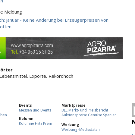
an
te Meldung
ch: Januar - Keine Änderung bei Erzeugerpreisen von
otten
örter
 Lebensmittel, Exporte, Rekordhoch
Events
Marktpreise
Messen und Events
BLE Markt- und Preisbericht
eben
Auktionspreise Gemüse Spanien
Kolumn
Kolumne Fritz Prem
Werbung
Werbung -Mediadaten
F