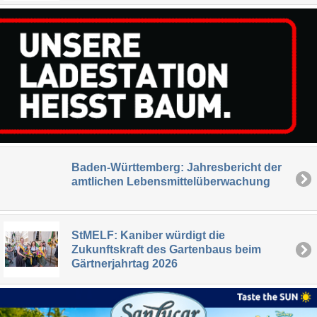
Baden-Württemberg: Jahresbericht der
amtlichen Lebensmittelüberwachung
StMELF: Kaniber würdigt die
Zukunftskraft des Gartenbaus beim
Gärtnerjahrtag 2026