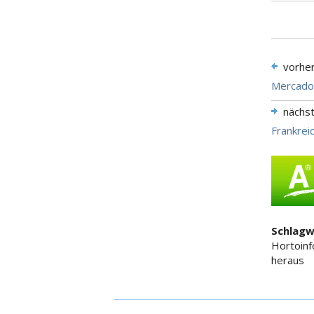
vorhe
Mercadon
nächs
Frankreic
Schlagw
Hortoinf
heraus