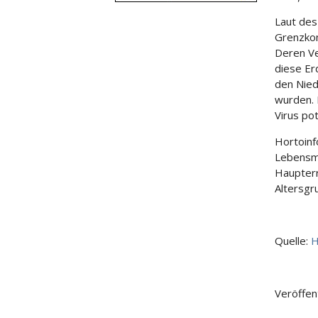
Laut des
Grenzkon
Deren Ve
diese Er
den Nie
wurden.
Virus pot
Hortoinf
Lebensmi
Haupterr
Altersgr
Quelle:
H
Veröffen