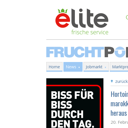
Home
News
Jobmarkt
Marktpre
zurück
Hortoi
marokk
heraus
20. Febr