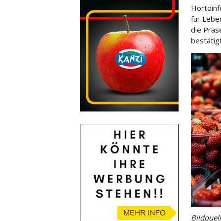
Hortoinf
für Lebe
die Präs
bestätig
Bildquell