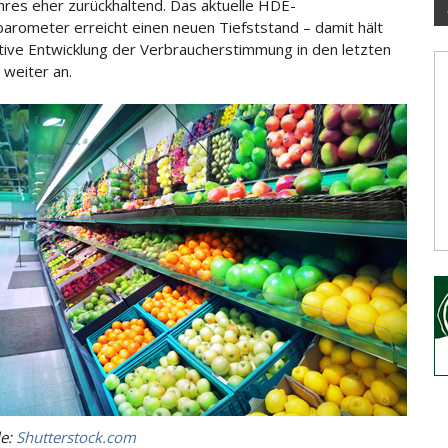
hres eher zurückhaltend. Das aktuelle HDE-
rometer erreicht einen neuen Tiefststand – damit hält
tive Entwicklung
der Verbraucherstimmung in den letzten
weiter an.
le:
Shutterstock.com