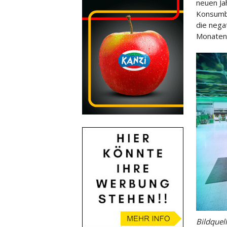
neuen Ja
Konsumba
die nega
Monaten 
Bildquel