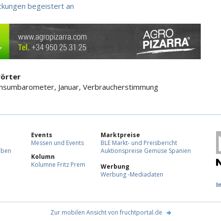
ckungen begeistert an
örter
nsumbarometer, Januar, Verbraucherstimmung
Events
Marktpreise
Messen und Events
BLE Markt- und Preisbericht
eben
Auktionspreise Gemüse Spanien
Kolumn
Kolumne Fritz Prem
Werbung
Werbung -Mediadaten
F
I
Zur mobilen Ansicht von fruchtportal.de