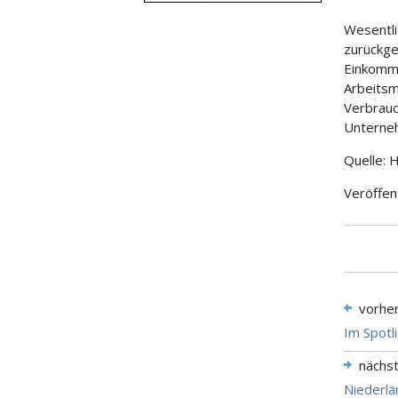
Wesentli
zurückge
Einkomm
Arbeitsm
Verbrauc
Unterneh
Quelle: 
Veröffen
vorhe
Im Spotl
nächs
Niederl