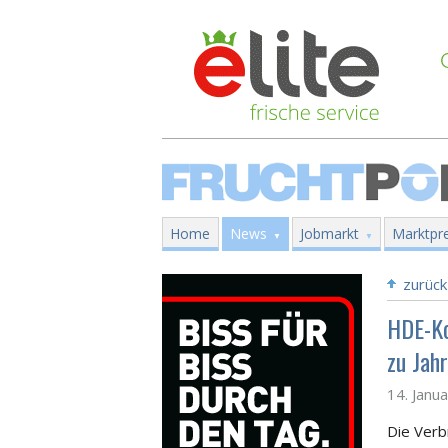
Home
News
Jobmarkt
Marktpre
zurück
HDE-Ko
zu Jah
14. Janu
Die Verb