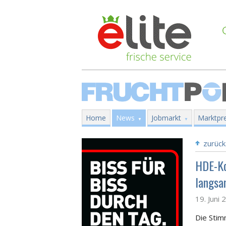
Home
News
Jobmarkt
Marktpre
zurück
HDE-Ko
langsa
19. Juni 
Die Stim