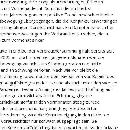
urentwicklung. Ihre Konjunkturerwartungen fallen im
h zum Vormonat leicht. Somit ist der im Herbst
nen Jahres begonnene positive Trend inzwischen in eine
sbewegung übergegangen, die die Konjunkturerwartungen
m langjährigen Durchschnitt hält. Ein Dämpfer ist auch bei
ommenserwartungen der Verbraucher zu sehen, die im
h zum Vormonat sinken.
tive Trend bei der Verbraucherstimmung hält bereits seit
2022 an, doch in den vergangenen Monaten war die
bewegung zunächst ins Stocken geraten und hatte
ßend an Schwung verloren. Nach wie vor bleibt die
hstimmung sowohl unter dem Niveau von vor Beginn des
en Angriffskrieges in der Ukraine als auch unter den Werten
Pandemie. Bestand Anfang des Jahres noch Hoffnung auf
rbare gesamtwirtschaftliche Erholung, ging die
inlichkeit hierfür in den Vormonaten stetig zurück.
 der entsprechend nur geringfügig verbesserten
herstimmung wird die Konsumneigung in den nächsten
voraussichtlich nur schwach ausgeprägt sein. Bei
der Konsumzurückhaltung ist zu erwarten, dass der private