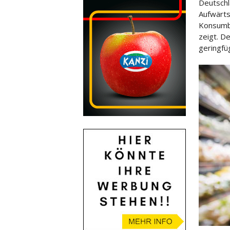
Deutschla
Aufwärts
Konsumb
zeigt. D
geringfüg