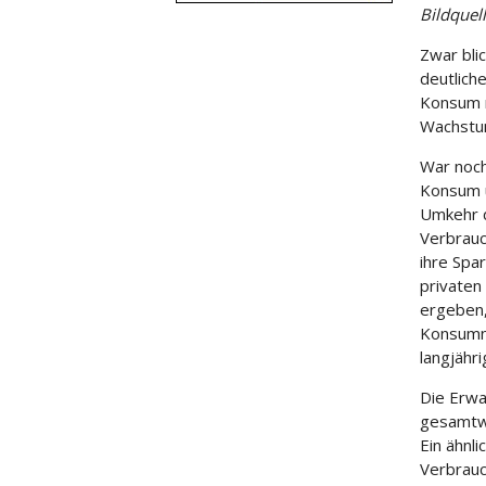
Bildquel
Zwar bli
deutlich
Konsum n
Wachstu
War noc
Konsum u
Umkehr d
Verbrauc
ihre Spa
privaten
ergeben,
Konsumne
langjähri
Die Erwa
gesamtwi
Ein ähnli
Verbrauc