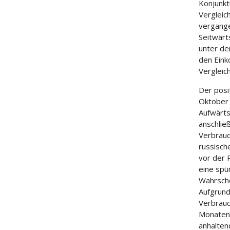
Konjunkt
Vergleic
vergange
Seitwärt
unter de
den Eink
Vergleic
Der posi
Oktober 
Aufwärts
anschlie
Verbrauc
russisch
vor der 
eine spü
Wahrsche
Aufgrund
Verbrauc
Monaten 
anhalten