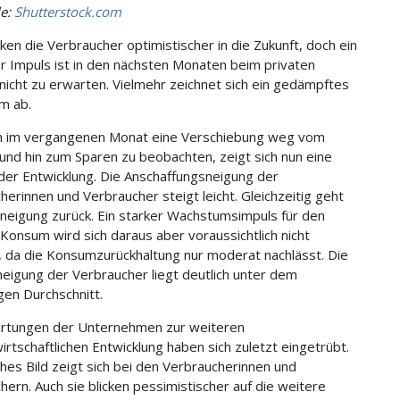
le:
Shutterstock.com
cken die Verbraucher optimistischer in die Zukunft, doch ein
er Impuls ist in den nächsten Monaten beim privaten
icht zu erwarten. Vielmehr zeichnet sich ein gedämpftes
m ab.
h im vergangenen Monat eine Verschiebung weg vom
nd hin zum Sparen zu beobachten, zeigt sich nun eine
er Entwicklung. Die Anschaffungsneigung der
herinnen und Verbraucher steigt leicht. Gleichzeitig geht
rneigung zurück. Ein starker Wachstumsimpuls für den
 Konsum wird sich daraus aber voraussichtlich nicht
 da die Konsumzurückhaltung nur moderat nachlässt. Die
igung der Verbraucher liegt deutlich unter dem
gen Durchschnitt.
rtungen der Unternehmen zur weiteren
rtschaftlichen Entwicklung haben sich zuletzt eingetrübt.
ches Bild zeigt sich bei den Verbraucherinnen und
hern. Auch sie blicken pessimistischer auf die weitere