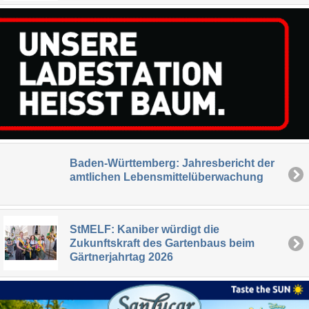
Baden-Württemberg: Jahresbericht der
amtlichen Lebensmittelüberwachung
StMELF: Kaniber würdigt die
Zukunftskraft des Gartenbaus beim
Gärtnerjahrtag 2026