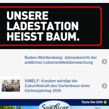
Baden-Württemberg: Jahresbericht der
amtlichen Lebensmittelüberwachung
StMELF: Kaniber würdigt die
Zukunftskraft des Gartenbaus beim
Gärtnerjahrtag 2026