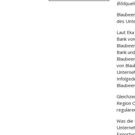
Bildquel
Blaubeer
des Unt
Laut Eka
Bank von
Blaubeer
Bank und
Blaubeer
von Blau
Unterne
Infolged
Blaubeer
Gleichzei
Region O
reguläre
Was die 
Unterneh
Exportvo