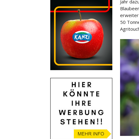
Jahr daz
Blaubeer
erweiter
50 Tonne
Agritouc