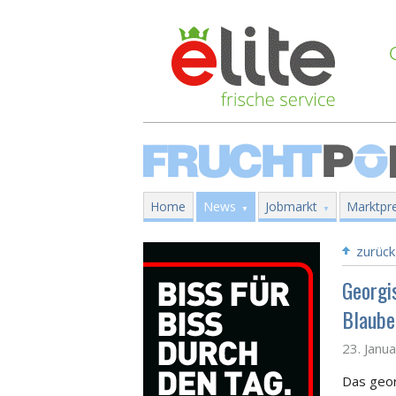
Home
News
Jobmarkt
Marktpre
zurück
Georgi
Blaube
23. Janu
Das geor