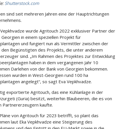
le:
Shutterstock.com
en sind seit mehreren Jahren eine der Hauptrichtungen
ernehmens.
 Vepkhvadze wurde Agritouch 2022 exklusiver Partner der
 Georgien in einem speziellen Projekt für
plantagen und fungiert nun als Vermittler zwischen der
 den Begünstigten des Projekts, die unter anderem
erzeuger sind. „Im Rahmen des Projektes zur Entwicklung
beerplantagen haben in dem vergangenen Jahr 10
hmen Darlehen von der Bank von Georgien bekommen.
essen wurden in West-Georgien rund 100 ha
plantagen angelegt“, so sagt Eva Vepkhvadze.
tig exportierte Agritouch, das eine Kühlanlage in der
zurgeti (Guria) besitzt, weiterhin Blaubeeren, die es von
n Partnererzeugern kaufte.
Pläne von Agritouch für 2023 betrifft, so plant das
men laut Eka Vepkhvadze eine Steigerung des
lumens und den Eintritt in den EU-Markt sowie in die