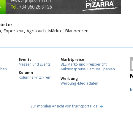
örter
, Exporteur, Agritouch, Märkte, Blaubeeren
Events
Marktpreise
Messen und Events
BLE Markt- und Preisbericht
eben
Auktionspreise Gemüse Spanien
Kolumn
Kolumne Fritz Prem
Werbung
Werbung -Mediadaten
F
I
Zur mobilen Ansicht von fruchtportal.de