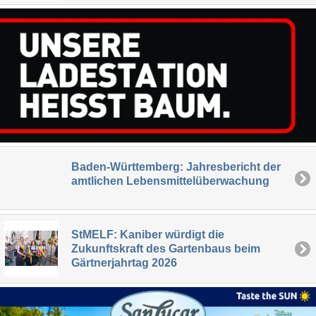
Baden-Württemberg: Jahresbericht der
amtlichen Lebensmittelüberwachung
StMELF: Kaniber würdigt die
Zukunftskraft des Gartenbaus beim
Gärtnerjahrtag 2026