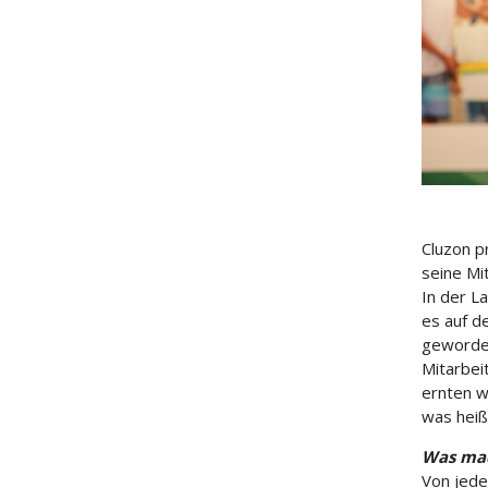
Cluzon p
seine Mi
In der L
es auf d
geworden
Mitarbei
ernten w
was heiß
Was mac
Von jede