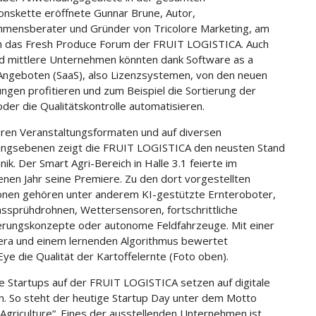
onskette eröffnete Gunnar Brune, Autor,
mensberater und Gründer von Tricolore Marketing, am
 das Fresh Produce Forum der FRUIT LOGISTICA. Auch
nd mittlere Unternehmen könnten dank Software as a
Angeboten (SaaS), also Lizenzsystemen, von den neuen
ungen profitieren und zum Beispiel die Sortierung der
oder die Qualitätskontrolle automatisieren.
ren Veranstaltungsformaten und auf diversen
ungsebenen zeigt die FRUIT LOGISTICA den neusten Stand
ik. Der Smart Agri-Bereich in Halle 3.1 feierte im
nen Jahr seine Premiere. Zu den dort vorgestellten
onen gehören unter anderem KI-gestützte Ernteroboter,
nssprühdrohnen, Wettersensoren, fortschrittliche
rungskonzepte oder autonome Feldfahrzeuge. Mit einer
ra und einem lernenden Algorithmus bewertet
ye die Qualität der Kartoffelernte (Foto oben).
le Startups auf der FRUIT LOGISTICA setzen auf digitale
. So steht der heutige Startup Day unter dem Motto
 Agriculture“. Eines der ausstellenden Unternehmen ist