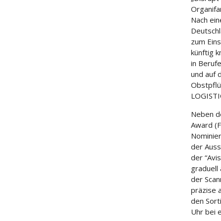
Organifa
Nach ein
Deutschl
zum Eins
künftig 
in Berufe
und auf 
Obstpflü
LOGISTI
Neben de
Award (F
Nominier
der Auss
der “Avi
graduell
der Scan
präzise 
den Sort
Uhr bei 