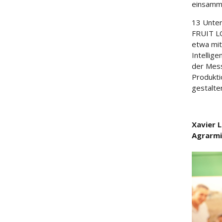
einsamme
13 Unter
FRUIT LO
etwa mit
Intellig
der Messe
Produkti
gestalte
Xavier 
Agrarmi