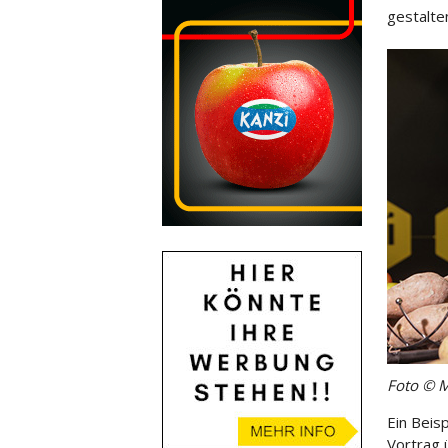
gestalte
Foto © M
Ein Beisp
Vortrag