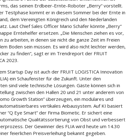
rms, das seinen Erdbeer-Ernte-Roboter „Berry“ vorstellt.
er Testphase kommt er in diesem Sommer bei der Ernte in
and, dem Vereinigten Königreich und den Niederlanden
atz. Laut Chief Sales Officer Mario Schäfer könnte „Berry“
knappe Erntehelfer ersetzen. „Die Menschen ziehen es vor,
n zu arbeiten, in denen sie nicht die ganze Zeit im Freien
dem Boden sein müssen. Es wird also nicht leichter werden,
cker zu finden“, sagt er im Trendreport der FRUIT
CA 2023.
m Startup Day ist auch der FRUIT LOGISTICA Innovation
LIA) ein Schaufenster für die Zukunft. Unter den
ten sind viele technische Lösungen. Gäste können sich in
tellung zwischen den Hallen 20 und 21 unter anderem von
somo Growth Station” überzeugen, ein modulares und
 automatisierbares vertikales Anbausystem. Auf KI basiert
ner “Q Eye Smart” der Firma Biometic. Er sichert eine
automatische Qualitätssortierung von Obst und verbessert
ierprozess. Der Gewinner des FLIA wird heute um 14.30
einer feierlichen Preisverleihung bekannt gegeben.