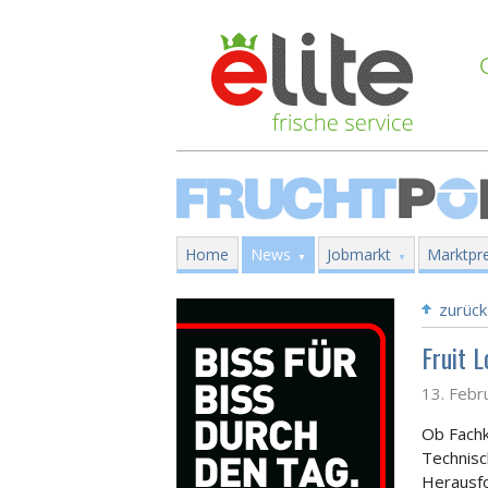
Home
News
Jobmarkt
Marktpre
zurück
Fruit L
13. Febr
Ob Fachk
Technisc
Herausfo