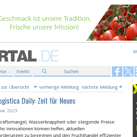
W
ise
Events
Suchen
 zur Übersicht
vorherige Meldung
nächste Meldung
ogistica Daily: Zeit für Neues
uar 2023
räftemangel, Wasserknappheit oder steigende Preise:
he Innova
tionen können helfen, aktuellen
rderungen zu begegnen und den Fruchthandel effizienter