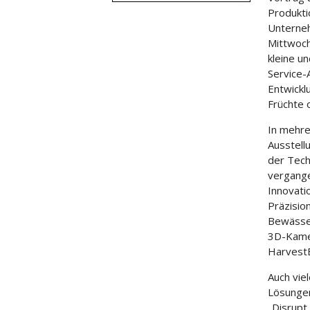
Produkti
Unterneh
Mittwoch
kleine u
Service-
Entwickl
Früchte 
In mehre
Ausstell
der Techn
vergange
Innovati
Präzisio
Bewässe
3D-Kame
HarvestE
Auch vie
Lösungen
„Disrupt