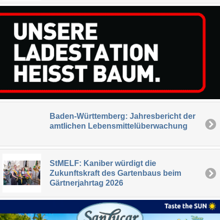
Baden-Württemberg: Jahresbericht der
amtlichen Lebensmittelüberwachung
StMELF: Kaniber würdigt die
Zukunftskraft des Gartenbaus beim
Gärtnerjahrtag 2026