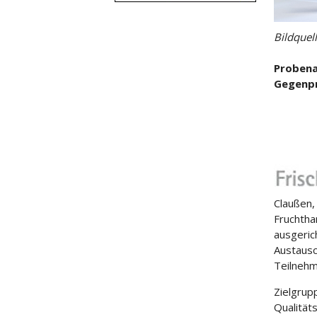
Bildquel
Probena
Gegenp
Claußen,
Fruchtha
ausgeric
Austausc
Teilnehm
Zielgrup
Qualität