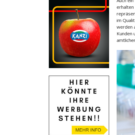
Auch ein
erhalten
repräsen
im Quali
werden a
Kunden u
amtliche