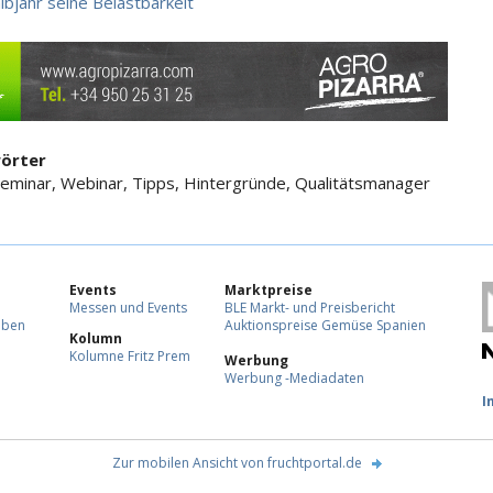
lbjahr seine Belastbarkeit
örter
Seminar, Webinar, Tipps, Hintergründe, Qualitätsmanager
Events
Marktpreise
Messen und Events
BLE Markt- und Preisbericht
eben
Auktionspreise Gemüse Spanien
Kolumn
Kolumne Fritz Prem
Werbung
Werbung -Mediadaten
F
I
Zur mobilen Ansicht von fruchtportal.de