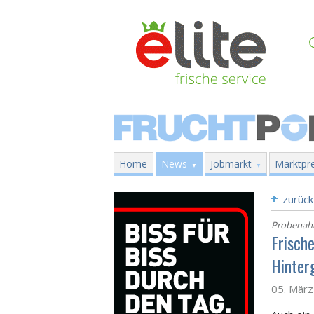
Home
News
Jobmarkt
Marktpre
zurück
Probenahm
Frisch
Hinter
05. Mär