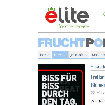
Home
News
Jobmarkt
Marktpre
zurück
Freila
Blumen
22. Mär
Wie das 