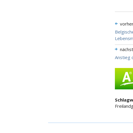
vorhe
Belgisch
Lebensmi
nächs
Anstieg 
Schlagw
Freiland