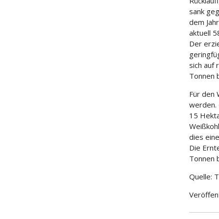
Rückläuf
sank geg
dem Jahr
aktuell 
Der erzi
geringfü
sich auf
Tonnen b
Für den 
werden. 
15 Hekta
Weißkohl
dies ein
Die Ernt
Tonnen b
Quelle: 
Veröffen