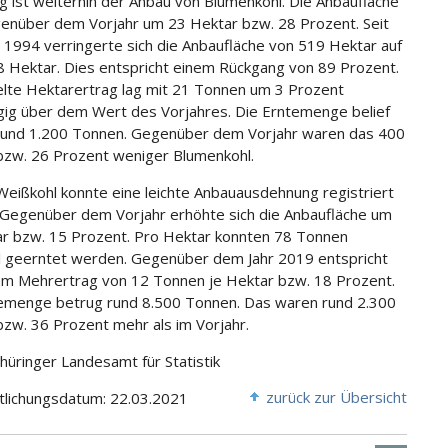
ig ist weiterhin der Anbau von Blumenkohl. Die Anbaufläche
enüber dem Vorjahr um 23 Hektar bzw. 28 Prozent. Seit
 1994 verringerte sich die Anbaufläche von 519 Hektar auf
58 Hektar. Dies entspricht einem Rückgang von 89 Prozent.
elte Hektarertrag lag mit 21 Tonnen um 3 Prozent
gig über dem Wert des Vorjahres. Die Erntemenge belief
 rund 1.200 Tonnen. Gegenüber dem Vorjahr waren das 400
zw. 26 Prozent weniger Blumenkohl.
Weißkohl konnte eine leichte Anbauausdehnung registriert
Gegenüber dem Vorjahr erhöhte sich die Anbaufläche um
r bzw. 15 Prozent. Pro Hektar konnten 78 Tonnen
 geerntet werden. Gegenüber dem Jahr 2019 entspricht
em Mehrertrag von 12 Tonnen je Hektar bzw. 18 Prozent.
emenge betrug rund 8.500 Tonnen. Das waren rund 2.300
zw. 36 Prozent mehr als im Vorjahr.
Thüringer Landesamt für Statistik
zurück zur Übersicht
tlichungsdatum: 22.03.2021