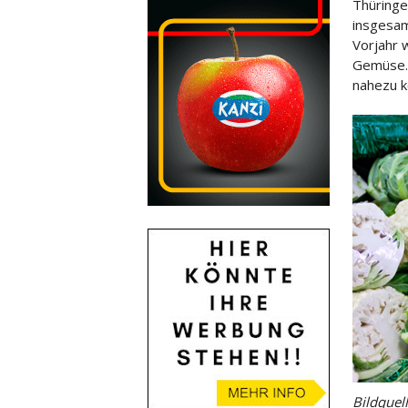
Thüring
insgesam
Vorjahr 
Gemüse.
nahezu k
Bildquel