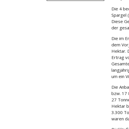
Die 4 be
Spargel 
Diese Ge
der ges
Die im E
dem Vorj
Hektar. 
Ertrag v
Gesamte
langjähr
um ein Vi
Die Anba
bzw. 17 
27 Tonne
Hektar b
3.300 To
waren da