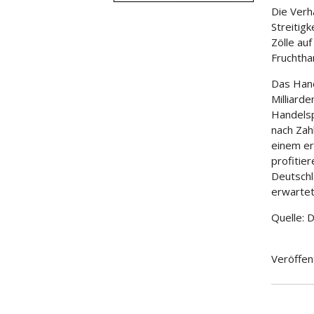
Die Verh
Streitig
Zölle au
Fruchtha
Das Hand
Milliarde
Handels
nach Zah
einem er
profitie
Deutschl
erwartet
Quelle: 
Veröffen