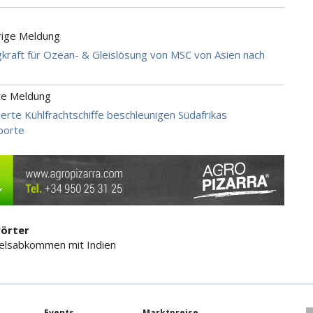
rige Meldung
kraft für Ozean- & Gleislösung von MSC von Asien nach
te Meldung
ierte Kühlfrachtschiffe beschleunigen Südafrikas
porte
örter
elsabkommen mit Indien
Events
Marktpreise