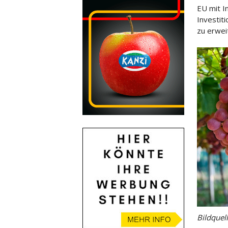
EU mit I
Investit
zu erwei
Bildquel