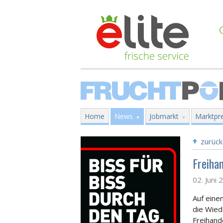
Home
News
Jobmarkt
Marktpre
zurück
Freiha
02. Juni 
Auf eine
die Wie
Freihand