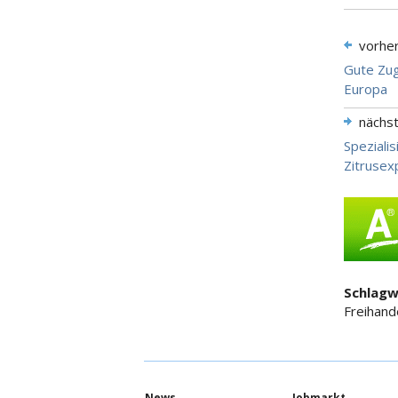
vorhe
Gute Zug
Europa
nächs
Spezialis
Zitrusex
Schlagw
Freihand
News
Jobmarkt