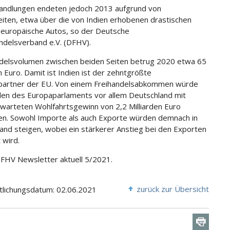
andlungen endeten jedoch 2013 aufgrund von
keiten, etwa über die von Indien erhobenen drastischen
f europäische Autos, so der Deutsche
ndelsverband e.V. (DFHV).
elsvolumen zwischen beiden Seiten betrug 2020 etwa 65
n Euro. Damit ist Indien ist der zehntgrößte
partner der EU. Von einem Freihandelsabkommen würde
len des Europaparlaments vor allem Deutschland mit
warteten Wohlfahrtsgewinn von 2,2 Milliarden Euro
ren. Sowohl Importe als auch Exporte würden demnach in
and steigen, wobei ein stärkerer Anstieg bei den Exporten
 wird.
DFHV Newsletter aktuell 5/2021.
zurück zur Übersicht
tlichungsdatum: 02.06.2021