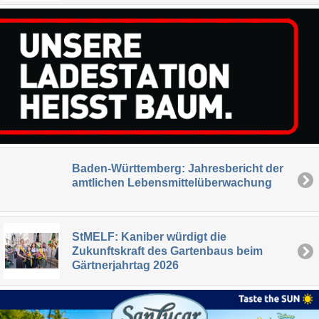
Baden-Württemberg: Jahresbericht der
amtlichen Lebensmittelüberwachung
StMELF: Kaniber würdigt die
Zukunftskraft des Gartenbaus beim
Gärtnerjahrtag 2026