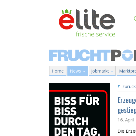
Home
News
Jobmarkt
Marktpre
zurück
Erzeug
gestie
16. Apri
Die Erze