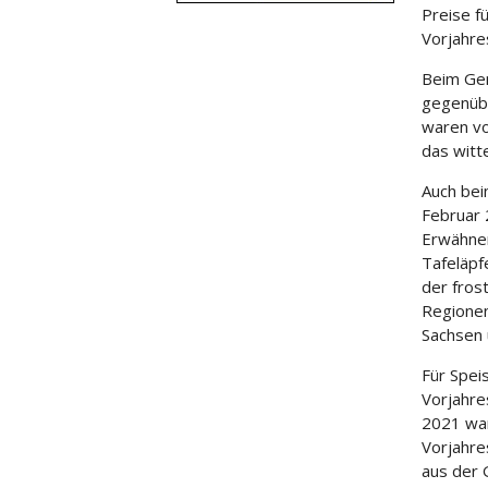
Preise f
Vorjahr
Beim Gem
gegenübe
waren vo
das witt
Auch bei
Februar 
Erwähnen
Tafeläpf
der fros
Regionen
Sachsen 
Für Spei
Vorjahre
2021 war
Vorjahre
aus der 