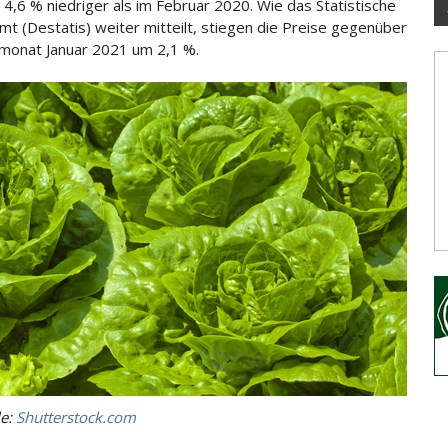
4,6 % niedriger als im Februar 2020. Wie das Statistische
t (Destatis) weiter mitteilt, stiegen die Preise gegenüber
monat Januar 2021 um 2,1 %.
le:
Shutterstock.com