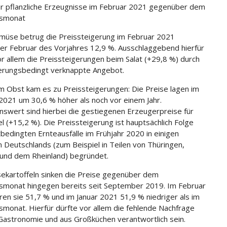
ür pflanzliche Erzeugnisse im Februar 2021 gegenüber dem
esmonat
üse betrug die Preissteigerung im Februar 2021
r Februar des Vorjahres 12,9 %. Ausschlaggebend hierfür
r allem die Preissteigerungen beim Salat (+29,8 %) durch
erungsbedingt verknappte Angebot.
m Obst kam es zu Preissteigerungen: Die Preise lagen im
2021 um 30,6 % höher als noch vor einem Jahr.
swert sind hierbei die gestiegenen Erzeugerpreise für
el (+15,2 %). Die Preissteigerung ist hauptsächlich Folge
tbedingten Ernteausfälle im Frühjahr 2020 in einigen
 Deutschlands (zum Beispiel in Teilen von Thüringen,
und dem Rheinland) begründet.
sekartoffeln sinken die Preise gegenüber dem
smonat hingegen bereits seit September 2019. Im Februar
en sie 51,7 % und im Januar 2021 51,9 % niedriger als im
smonat. Hierfür dürfte vor allem die fehlende Nachfrage
Gastronomie und aus Großküchen verantwortlich sein.