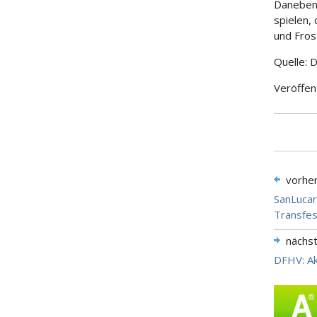
Daneben 
spielen,
und Fros
Quelle: 
Veröffen
vorhe
SanLucar
Transfes
nächs
DFHV: Ak