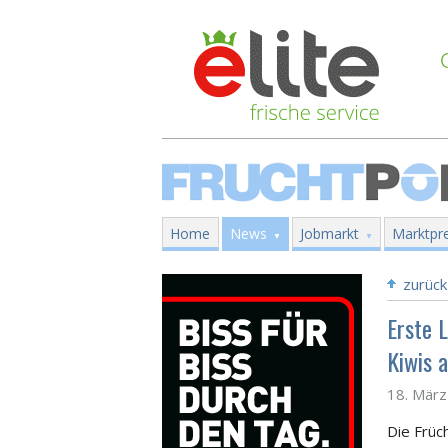
Home
News
Jobmarkt
Marktpre
zurück
Erste 
Kiwis 
18. Mär
Die Früc