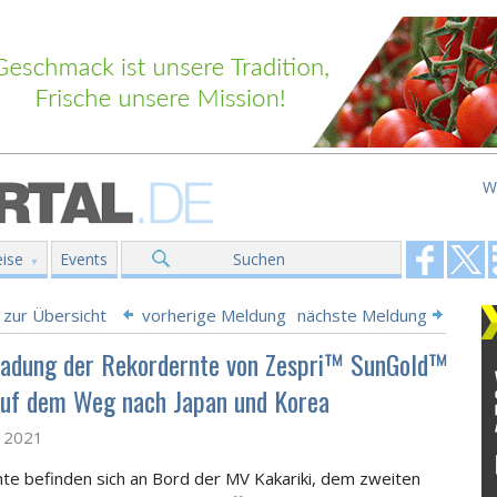
W
ise
Events
Suchen
 zur Übersicht
vorherige Meldung
nächste Meldung
Ladung der Rekordernte von Zespri™ SunGold™
auf dem Weg nach Japan und Korea
z 2021
hte befinden sich an Bord der MV Kakariki, dem zweiten