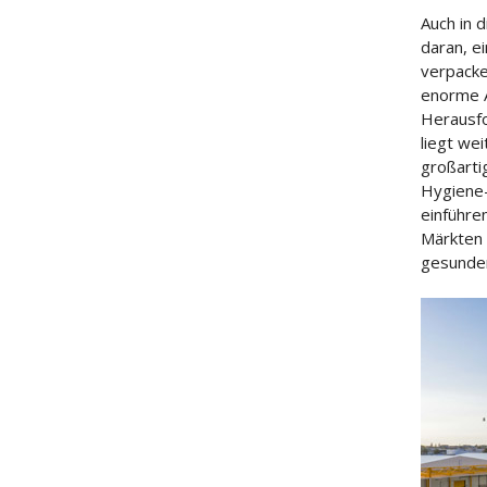
Auch in 
daran, e
verpacke
enorme 
Herausfo
liegt we
großarti
Hygiene-
einführe
Märkten 
gesunden