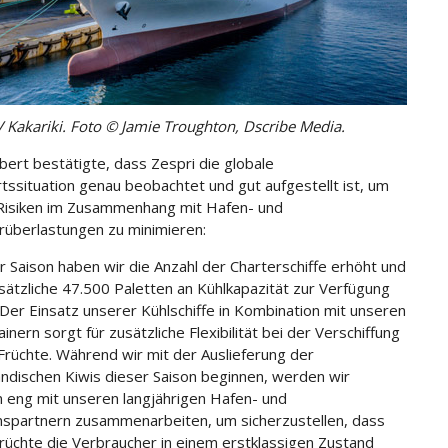
V Kakariki. Foto © Jamie Troughton, Dscribe Media.
bert bestätigte, dass Zespri die globale
hrtssituation genau beobachtet und gut aufgestellt ist, um
 Risiken im Zusammenhang mit Hafen- und
rüberlastungen zu minimieren:
er Saison haben wir die Anzahl der Charterschiffe erhöht und
sätzliche 47.500 Paletten an Kühlkapazität zur Verfügung
. Der Einsatz unserer Kühlschiffe in Kombination mit unseren
inern sorgt für zusätzliche Flexibilität bei der Verschiffung
Früchte. Während wir mit der Auslieferung der
ndischen Kiwis dieser Saison beginnen, werden wir
n eng mit unseren langjährigen Hafen- und
nspartnern zusammenarbeiten, um sicherzustellen, dass
rüchte die Verbraucher in einem erstklassigen Zustand