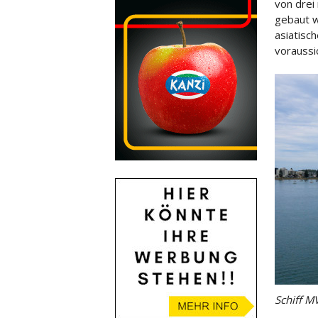
von drei 
gebaut w
asiatisc
voraussi
Schiff M