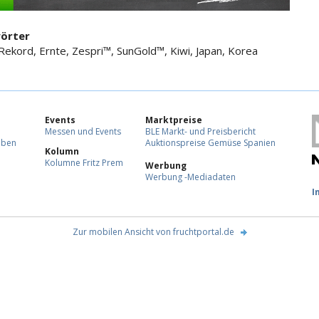
örter
Rekord, Ernte, Zespri™, SunGold™, Kiwi, Japan, Korea
Events
Marktpreise
Messen und Events
BLE Markt- und Preisbericht
eben
Auktionspreise Gemüse Spanien
Kolumn
Kolumne Fritz Prem
Werbung
Werbung -Mediadaten
F
I
Zur mobilen Ansicht von fruchtportal.de