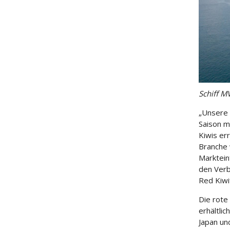
Schiff M
„Unsere 
Saison m
Kiwis er
Branche 
Marktein
den Verb
Red Kiwif
Die rote
erhältlic
Japan un