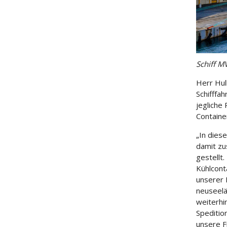
Schiff M
Herr Hul
Schifffa
jegliche
Containe
„In dies
damit zu
gestellt
Kühlconta
unserer 
neuseelä
weiterhi
Speditio
unsere F