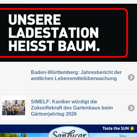
Baden-Württemberg: Jahresbericht der
amtlichen Lebensmittelüberwachung
StMELF: Kaniber würdigt die
Zukunftskraft des Gartenbaus beim
Gärtnerjahrtag 2026